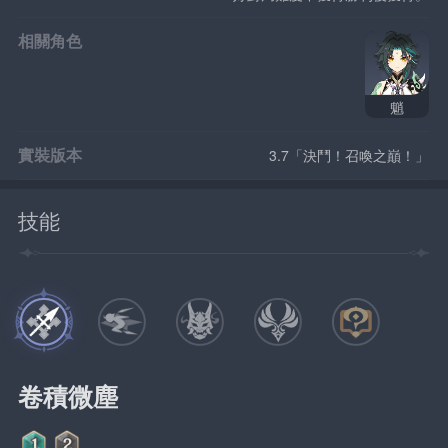
相關角色
魈
實裝版本
3.7「決鬥！召喚之巔！」
技能
卷積微塵