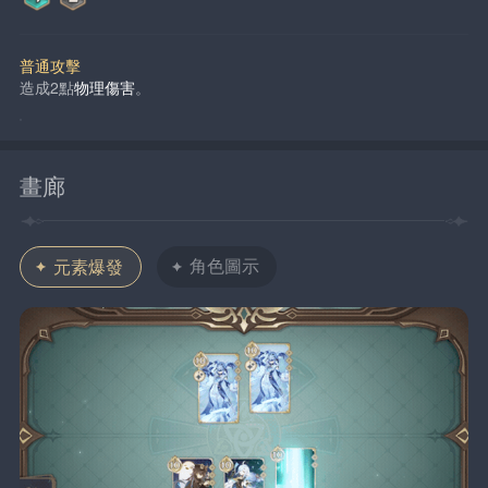
普通攻擊
造成2點
物理傷害
。
畫廊
角色圖示
元素爆發