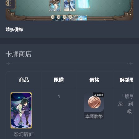
靖妖儺舞
卡牌商店
商品
限購
價格
解鎖要
4,000
1
「牌手
級」到達
級
幸運牌幣
影幻牌面