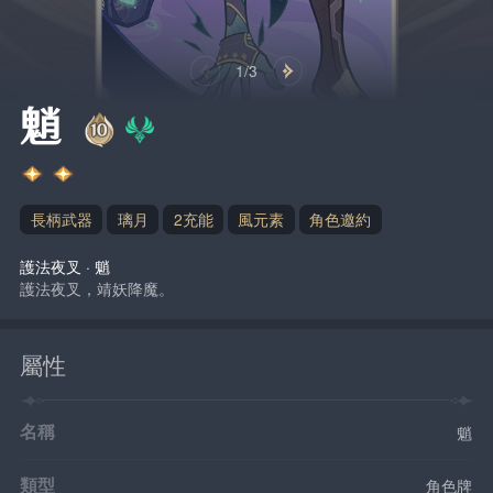
1/3
魈
長柄武器
璃月
2充能
風元素
角色邀約
護法夜叉 · 魈
護法夜叉，靖妖降魔。
屬性
名稱
魈
類型
角色牌