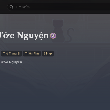
Ước Nguyện
Thẻ Trang Bị
Thiên Phú
2 Nạp
n Ước Nguyện