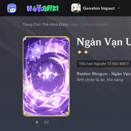
Genshin Impact
Trang Chủ
/
Thẻ Hành Động
/
Ngàn Vạn Ước Nguyện
Ngàn Vạn 
Tiêu hao Nguyên Tố Đặc Biệt 3
Raiden Shogun - Ngàn Vạ
Ánh chớp tà ác, tỏa sáng.
2/2