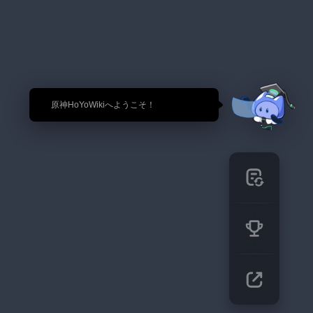
🎉 原神HoYoWikiへようこそ！