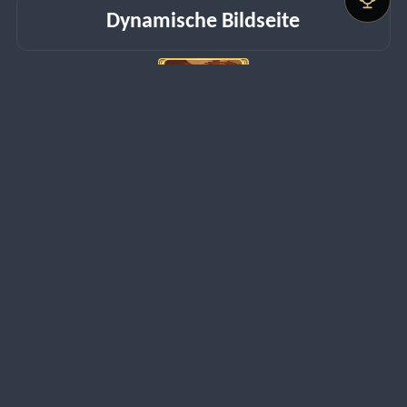
Dynamische Bildseite
Herkunft
Ziel der Herausforderung
Erreiche Beherrschung 10 der Karte „Zhongli“