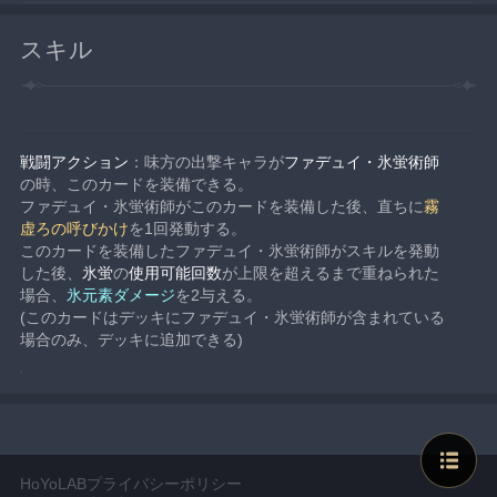
スキル
戦闘アクション
：味方の出撃キャラが
ファデュイ・氷蛍術師
の時、このカードを装備できる。
ファデュイ・氷蛍術師がこのカードを装備した後、直ちに
霧
虚ろの呼びかけ
を1回発動する。
このカードを装備したファデュイ・氷蛍術師がスキルを発動
した後、
氷蛍
の
使用可能回数
が上限を超えるまで重ねられた
場合、
氷元素ダメージ
を2与える。
(このカードはデッキにファデュイ・氷蛍術師が含まれている
場合のみ、デッキに追加できる)
HoYoLABプライバシーポリシー