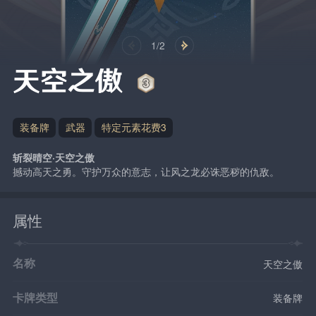
1/2
天空之傲
装备牌
武器
特定元素花费3
斩裂晴空·天空之傲
撼动高天之勇。守护万众的意志，让风之龙必诛恶秽的仇敌。
属性
名称
天空之傲
卡牌类型
装备牌