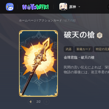
原神
ホームページ
/
アクションカード
/
破天の槍
破天の槍
武器
装備カード
特定の元
金璋君臨・破天の槍
民間の言い伝えによれば、深
物語の最後には、岩王帝君の
2/2