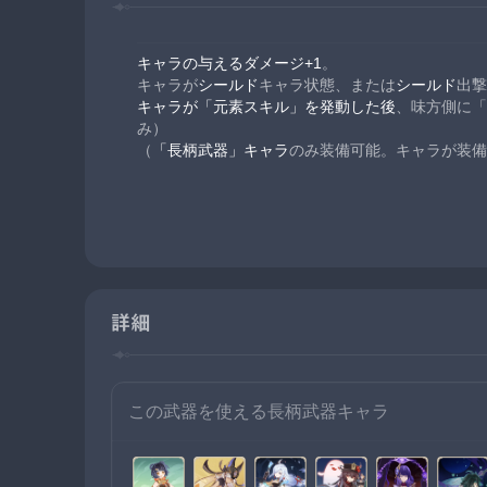
キャラの与えるダメージ+1
。
キャラが
シールド
キャラ状態、または
シールド
出撃
キャラが「元素スキル」を発動した後
、味方側に「
み）
（
「長柄武器」キャラ
のみ装備可能。キャラが装備
詳細
この武器を使える長柄武器キャラ