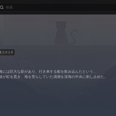
素コスト3
海には巨大な影があり、行き来する船を飲み込んだという…
槍が虹を貫き、海を荒らしていた渦潮を深海の中央に刺し止めた。