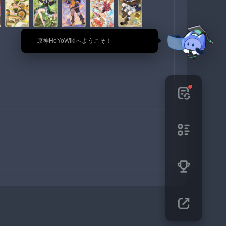
🎉 原神HoYoWikiへようこそ！