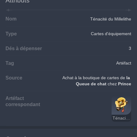
Attributs
Nom
Ténacité du Millelithe
Type
Cartes d'équipement
Dés à dépenser
3
Tag
Artéfact
Source
Achat à la boutique de cartes de 
la 
Queue de chat
 chez 
Prince
Artéfact
correspondant
Ténacité du Millelithe