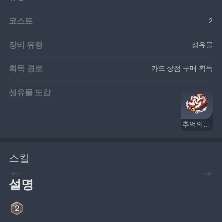
코스트
2
장비 유형
성유물
획득 경로
카드 상점 구매 획득
성유물 도감
추억의 시메나와
스킬
설명