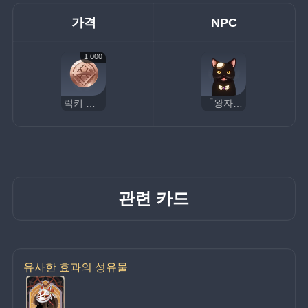
가격
NPC
1,000
럭키 코인
「왕자님」
관련 카드
유사한 효과의 성유물