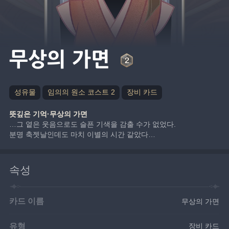
무상의 가면
성유물
임의의 원소 코스트 2
장비 카드
뜻깊은 기억·무상의 가면
…그 옅은 웃음으로도 슬픈 기색을 감출 수가 없었다.
분명 축젯날인데도 마치 이별의 시간 같았다…
속성
카드 이름
무상의 가면
유형
장비 카드