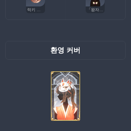
럭키 코인
「왕자님」
환영 커버