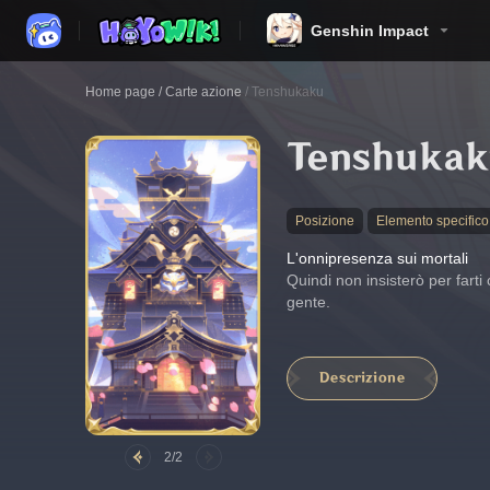
Genshin Impact
Home page
/
Carte azione
/
Tenshukaku
Tenshukak
Posizione
Elemento specifico
L'onnipresenza sui mortali
Quindi non insisterò per farti
gente.
Descrizione
2/2