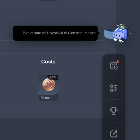
🎉 Benvenuto all'HoyoWiki di Genshin Impact!
Costo
2.800
Moneta della fortuna