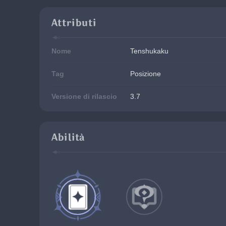
Attributi
Nome
Tenshukaku
Tag
Posizione
Versione di rilascio
3.7
Abilità