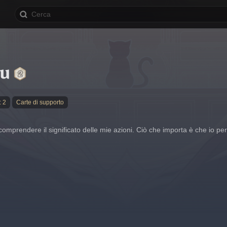
u
: 2
Carte di supporto
 comprendere il significato delle mie azioni. Ciò che importa è che io per