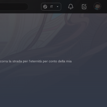
IT
corra la strada per l'eternità per conto della mia 