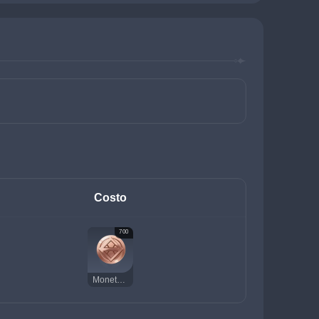
Costo
700
Moneta della fortuna