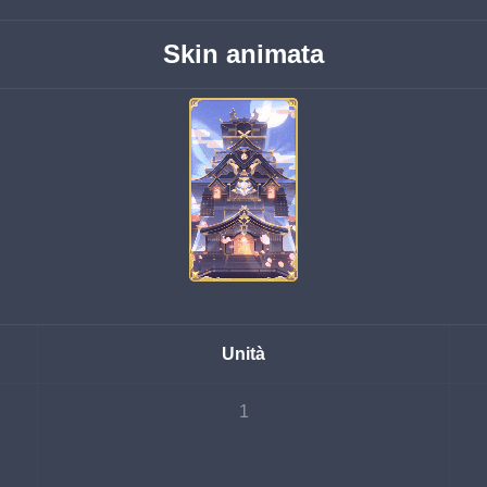
Skin animata
Unità
1