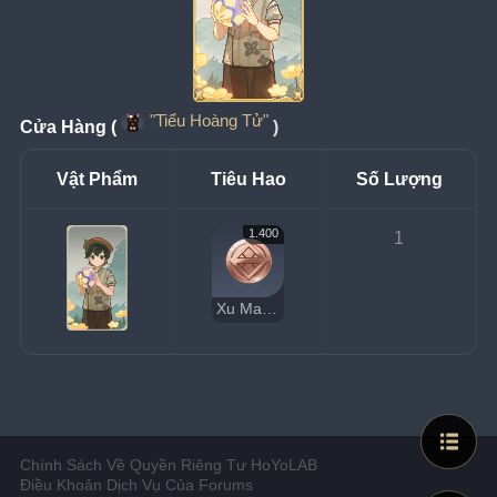
"Tiểu Hoàng Tử"
Cửa Hàng (
)
Vật Phẩm
Tiêu Hao
Số Lượng
1.400
1
Xu May Mắn
Chính Sách Về Quyền Riêng Tư HoYoLAB
Điều Khoản Dịch Vụ Của Forums