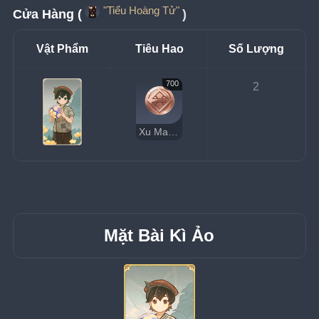
"Tiểu Hoàng Tử"
Cửa Hàng (
)
Vật Phẩm
Tiêu Hao
Số Lượng
700
2
Xu May Mắn
Mặt Bài Kì Ảo