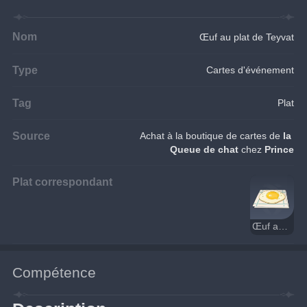
Nom
Œuf au plat de Teyvat
Type
Cartes d'événement
Tag
Plat
Source
Achat à la boutique de cartes de 
la 
Queue de chat
 chez 
Prince
Plat correspondant
Œuf au plat de Teyvat
Compétence