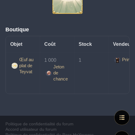
Boutique
Objet
Coût
Stock
Vendeur
Œuf au
Prince
1 000 
1
plat de
Jeton
Teyvat
de
chance
Politique de confidentialité du forum
Accord utilisateur du forum
Politique de confidentialité du Pass HoYoverse