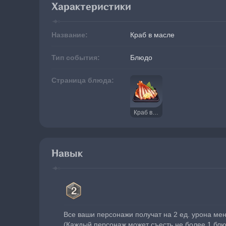
Характеристики
Название:
Краб в масле
Тип события:
Блюдо
Страница блюда:
Краб в масле
Навык
Все ваши персонажи получат на 2 ед. урона ме
(Каждый персонаж может съесть не более 1 блю