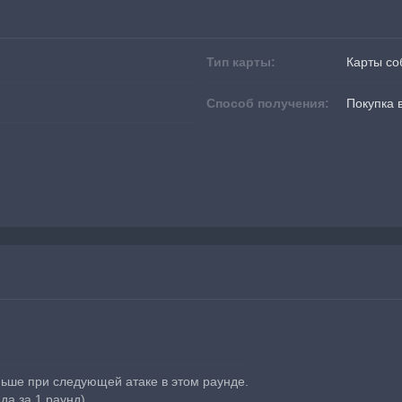
Тип карты:
Карты со
Способ получения:
Покупка 
ньше при следующей атаке в этом раунде.
да за 1 раунд)