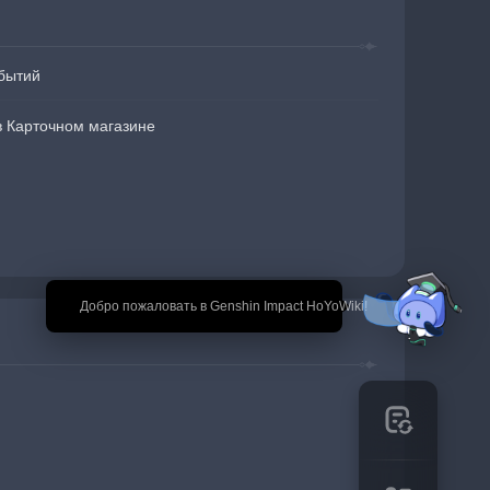
бытий
в Карточном магазине
🎉 Добро пожаловать в Genshin Impact HoYoWiki!