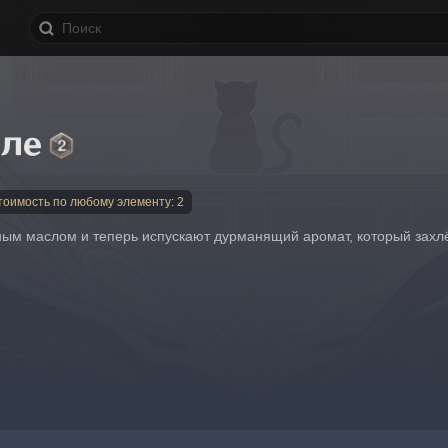
сле
тоимость по любому элементу: 2
ым маслом и теперь испускают дурманящий аромат, который захл