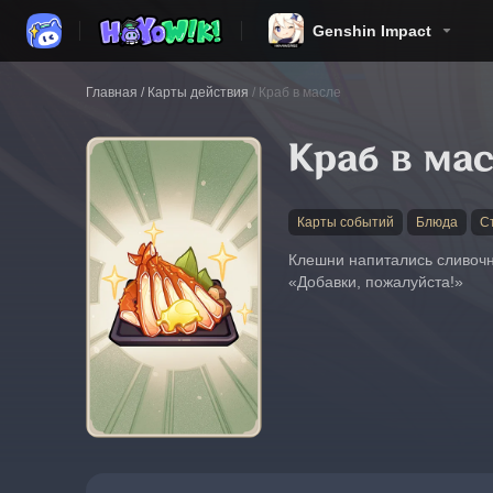
Genshin Impact
Главная
/
Карты действия
/
Краб в масле
Краб в ма
Карты событий
Блюда
С
Клешни напитались сливочн
«Добавки, пожалуйста!»