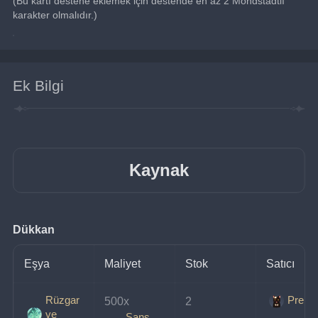
(Bu kartı destene eklemek için destende en az 2 Mondstadtlı 
karakter olmalıdır.)
Ek Bilgi
Kaynak
Dükkan
Eşya
Maliyet
Stok
Satıcı
Rüzgar
Prens
500x 
2
ve
Şans