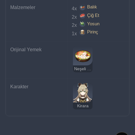
Balık
Malzemeler
4x 
Çiğ Et
2x 
Yosun
2x 
Pirinç
1x 
Orijinal Yemek
Neşeli Kedi Tabağı
Karakter
Kirara