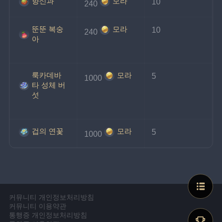
향신과
모라
10
240
뚠뚠 복숭
모라
10
240
아
룩카데바
모라
5
1000
타 성체 버
섯
겁의 연꽃
모라
5
1000
커뮤니티 개인정보처리방침
커뮤니티 이용약관
통행증 개인정보처리방침