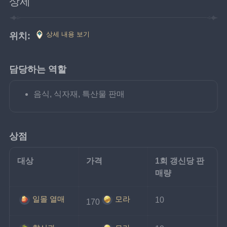
상세
상세 내용 보기
위치:
담당하는 역할
음식, 식자재, 특산물 판매
상점
대상
가격
1회 갱신당 판
매량
일몰 열매
모라
10
170