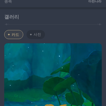
종족
아란나라
갤러리
사진
카드