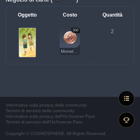
Oggetto
Costo
Quantità
500
2
Moneta della fortuna
Informativa sulla privacy della community
Termini di servizio della community
Informativa sulla privacy dell'HoYoverse Pass
Termini di servizio dell'HoYoverse Pass
Copyright © COGNOSPHERE. All Rights Reserved.