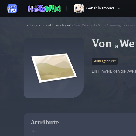
Genshin Impact
Startseite
/
Produkte von Teyvat
/
Von „Weisheits-Seelie“ zurückgelassenes 
Von „Wei
Auftragsobjekt
Ein Hinweis, den die „Weis
Attribute