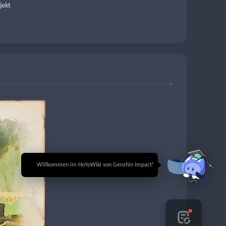
jekt
🎉 Willkommen im HoYoWiki von Genshin Impact!