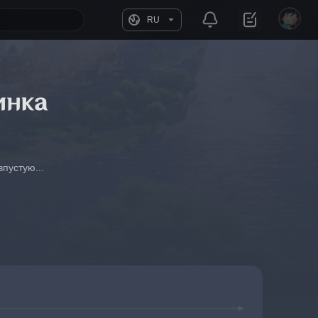
RU
инка
пустую...