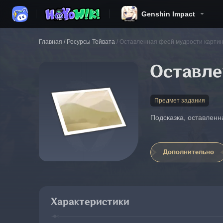
Genshin Impact
Главная
/
Ресурсы Тейвата
/
Оставленная феей мудрости картин
Оставле
Предмет задания
Подсказка, оставленн
Дополнительно
Характеристики