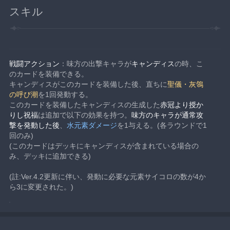
スキル
戦闘アクション
：味方の出撃キャラが
キャンディス
の時、こ
のカードを装備できる。
キャンディスがこのカードを装備した後、直ちに
聖儀・灰鴒
の呼び潮
を1回発動する。
このカードを装備したキャンディスの生成した
赤冠より授か
りし祝福
は追加で以下の効果を持つ。
味方のキャラが通常攻
撃を発動した後
、
水元素ダメージ
を1与える。(各ラウンドで1
回のみ)
(このカードはデッキにキャンディスが含まれている場合の
み、デッキに追加できる)
(註:Ver.4.2更新に伴い、発動に必要な元素サイコロの数が4か
ら3に変更された。)