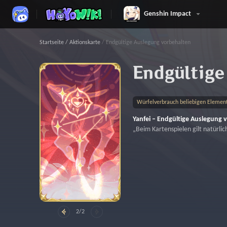
Genshin Impact
Startseite
/
Aktionskarte
/
Endgültige Auslegung vorbehalten
Endgültige
Würfelverbrauch beliebigen Element
Yanfei – Endgültige Auslegung 
„Beim Kartenspielen gilt natürlich
2/2