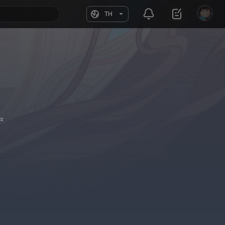
TH
นะ