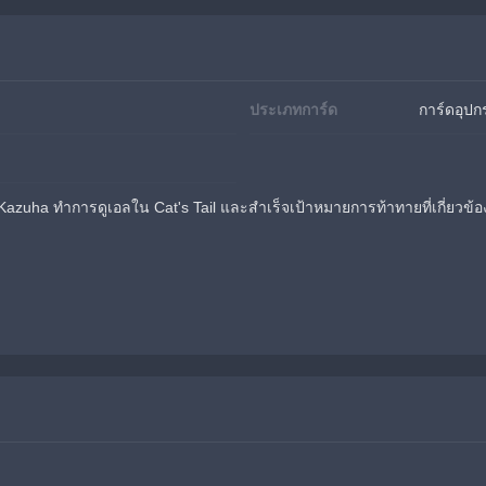
ประเภทการ์ด
การ์ดอุปก
azuha ทำการดูเอลใน Cat's Tail และสำเร็จเป้าหมายการท้าทายที่เกี่ยวข้อ