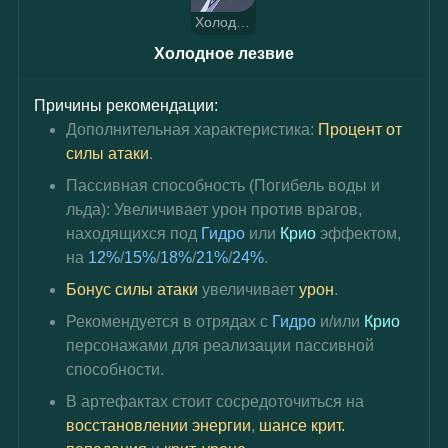
Холодное лезвие
Холодное лезвие
Причины рекомендации:
Дополнительная характеристика: 
Процент от 
силы атаки
.
Пассивная способность (Погибель воды и 
льда): Увеличивает урон против врагов, 
находящихся под 
Гидро 
или 
Крио 
эффектом, 
на 
12%
/
15%
/
18%
/
21%
/
24%
.
Бонус силы атаки
 увеличивает 
урон
.
Рекомендуется в отрядах с 
Гидро
 и/или 
Крио 
персонажами для реализации пассивной 
способности.
В артефактах стоит сосредоточиться на 
восстановлении энергии
, 
шансе крит. 