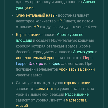
одному противнику и иногда наносит 
Анемо 
урон
усии
.
Элементальный навык
 восстанавливает 
некоторое количество 
HP
 Линетт, но потом 
отнимает 
HP
 каждую секунду в течение 4 сек.
Взрыв стихии
 наносит 
Анемо урон по 
площади
 и создаёт Изумительную кошачью 
коробку, которая отвлекает врагов (кроме 
боссов), периодически наносит 
Анемо урон
 и 
дополнительный урон
 при контакте с 
Пиро
, 
Гидро
, 
Электро 
или 
Крио 
элементами. При 
поглощении элементов 
урон взрыва стихии
увеличивается.
Стоит учитывать, что урон 
взрыва стихии
зависит от 
силы атаки
 и уровня таланта, но 
урон вызываемой реакции 
Рассеивание 
зависит от уровня Линетт и 
мастерства 
стихий
.