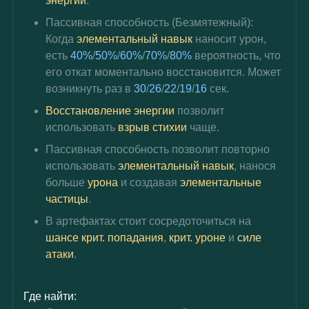
энергии
.
Пассивная способность (Безмятежный): 
Когда
элементальный навык
наносит урон, 
есть
40%
/
50%
/
60%
/
70%
/
80%
вероятность, что 
его откат моментально восстановится. Может 
возникнуть раз в
30
/
26
/
22
/
19
/
16
сек.
Восстановление энергии
 позволит 
использовать
взрыв стихии
чаще.
Пассивная способность позволит повторно 
использовать 
элементальный навык
, нанося 
больше 
урона 
и создавая 
элементальные 
частицы
.
В артефактах стоит сосредоточиться на 
шансе крит. попадания
, 
крит. уроне
 и 
силе 
атаки
.
Где найти: