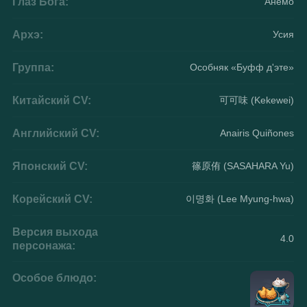
Глаз Бога:
Анемо
Архэ:
Усия
Группа:
Особняк «Буфф д'эте»
Китайский CV:
可可味 (Kekewei)
Английский CV:
Anairis Quiñones
Японский CV:
篠原侑 (SASAHARA Yu)
Корейский CV:
이명화 (Lee Myung-hwa)
Версия выхода
4.0
персонажа:
Особое блюдо: