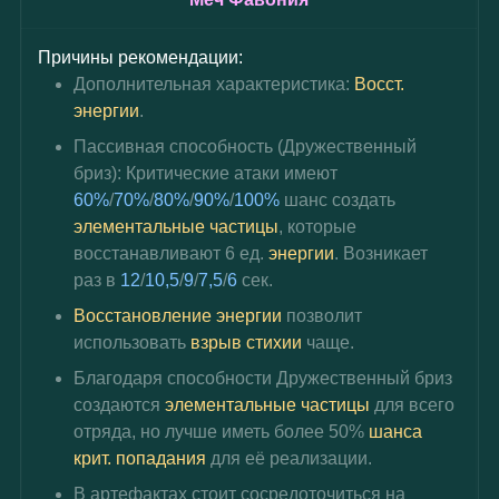
Причины рекомендации:
Дополнительная характеристика: 
Восст. 
энергии
.
Пассивная способность (Дружественный 
бриз): Критические атаки имеют
60%
/
70%
/
80%
/
90%
/
100%
шанс создать 
элементальные частицы
, которые 
восстанавливают 6 ед. 
энергии
. Возникает 
раз в 
12
/
10,5
/
9
/
7,5
/
6
сек.
Восстановление энергии
позволит 
использовать
взрыв стихии 
чаще.
Благодаря способности Дружественный бриз 
создаются
элементальные частицы
для всего 
отряда, но лучше иметь более
50%
шанса 
крит. попадания
для её реализации.
В артефактах стоит сосредоточиться на 