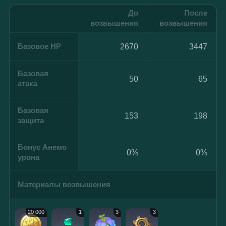
До
После
возвышения
возвышения
Базовое HP
2670
3447
Базовая
50
65
атака
Базовая
153
198
защита
Бонус Анемо
0%
0%
урона
Материалы возвышения
20 000
1
3
3