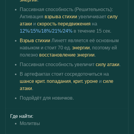
Пассивная способность (Решительность): 
Активация 
взрыва стихии
 увеличивает 
силу 
атаки
 и 
скорость передвижения
 на 
12%
/
15%
/
18%
/
21%
/
24%
 в течение 15 сек.
Взрыв стихии
 Линетт является её основным 
навыком и стоит 70 ед. 
энергии
, поэтому ей 
полезно 
восстановление энергии
.
Пассивная способность увеличит 
силу атаки
.
В артефактах стоит сосредоточиться на 
шансе крит. попадания
, 
крит. уроне
 и 
силе 
атаки
.
Подойдёт для новичков.
Где найти:
Молитвы