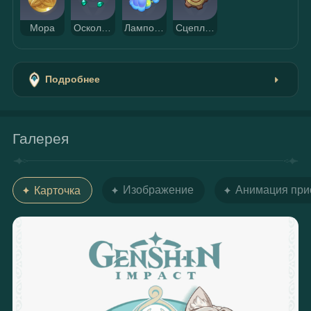
Мора
Осколок бирюзы Вайюда
Ламповый колокольчик
Сцепляющаяся шестерня
Подробнее
Галерея
Изображение
Анимация при
Карточка