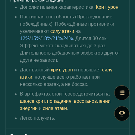
Дополнительная характеристика: 
Крит. урон
.
Пассивная способность (Преследование 
побеждённых): Побеждённые противники 
увеличивают 
силу атаки
 на 
12%
/
15%
/
18%
/
21%
/
24%
. Длится 30 сек. 
Эффект может складываться до 3 раз. 
Длительность добавочных эффектов друг от 
друга не зависит.
Даёт важный 
крит. урон
 и повышает 
силу 
атаки
, но лучше всего работает при 
несколько врагах, а не боссах.
В артефактах стоит сосредоточиться на 
шансе крит. попадания
, 
восстановлении 
энергии
 и 
силе атаки
.
Легко получить.