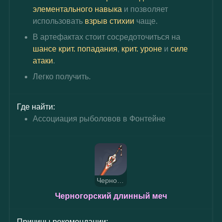
элементального навыка
и позволяет 
использовать 
взрыв стихии
чаще.
В артефактах стоит сосредоточиться на 
шансе крит. попадания
, 
крит. уроне
 и 
силе 
атаки
.
Легко получить.
Где найти:
Ассоциация рыболовов в Фонтейне
Черногорский длинный меч
Черногорский длинный меч
Причины рекомендации: