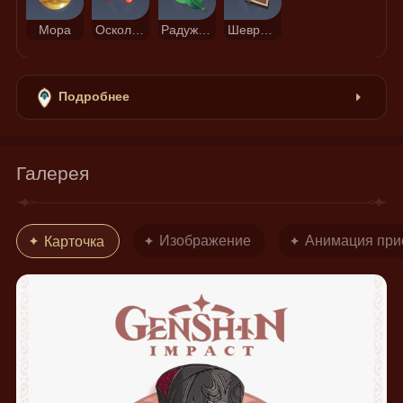
Мора
Осколок агата Агнидус
Радужная роза
Шеврон рядового
Подробнее
Галерея
Изображение
Анимация при
Карточка