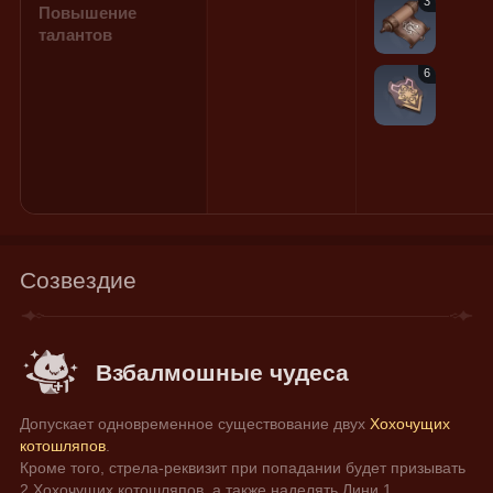
3
Повышение
талантов
6
Созвездие
Взбалмошные чудеса
Допускает одновременное существование двух 
Хохочущих 
котошляпов
.
Кроме того, стрела-реквизит при попадании будет призывать 
2 Хохочущих котошляпов, а также наделять Лини 1 