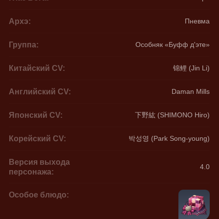
Архэ:
Пневма
Группа:
Особняк «Буфф д'эте»
Китайский CV:
锦鲤 (Jin Li)
Английский CV:
Daman Mills
Японский CV:
下野紘 (SHIMONO Hiro)
Корейский CV:
박성영 (Park Song-young)
Версия выхода
4.0
персонажа:
Особое блюдо: