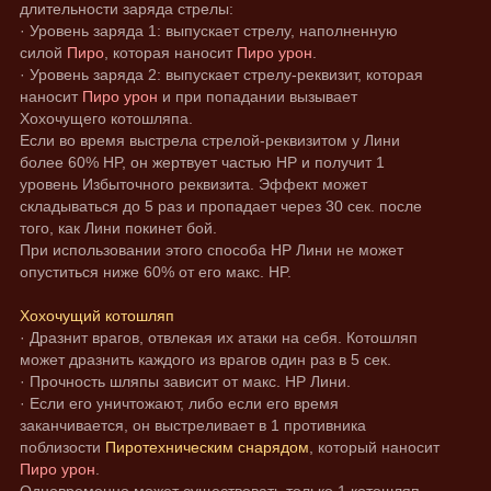
длительности заряда стрелы:
· Уровень заряда 1: выпускает стрелу, наполненную 
силой 
Пиро
, которая наносит 
Пиро урон
.
· Уровень заряда 2: выпускает стрелу-реквизит, которая 
наносит 
Пиро урон
 и при попадании вызывает 
Хохочущего котошляпа.
Если во время выстрела стрелой-реквизитом у Лини 
более 60% HP, он жертвует частью HP и получит 1 
уровень Избыточного реквизита. Эффект может 
складываться до 5 раз и пропадает через 30 сек. после 
того, как Лини покинет бой.
При использовании этого способа HP Лини не может 
опуститься ниже 60% от его макс. HP.
Хохочущий котошляп
· Дразнит врагов, отвлекая их атаки на себя. Котошляп 
может дразнить каждого из врагов один раз в 5 сек.
· Прочность шляпы зависит от макс. HP Лини.
· Если его уничтожают, либо если его время 
заканчивается, он выстреливает в 1 противника 
поблизости 
Пиротехническим снарядом
, который наносит 
Пиро урон
.
Одновременно может существовать только 1 котошляп.