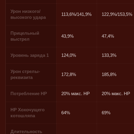
Урон низкого/
113,6%/141,9%
122,9%/153,5%
высокого удара
Прицельный
43,9%
47,4%
выстрел
Уровень заряда 1
124,0%
133,3%
Урон стрелы-
172,8%
185,8%
реквизита
Потребление HP
20% макс. HP
20% макс. HP
HP Хохочущего
64%
69%
котошляпа
Длительность