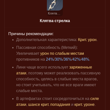
Клятва стрелка
Клятва стрелка
Причины рекомендации:
Дополнительная характеристика: 
Крит. урон
.
Пассивная способность (Меткий): 
Увеличивает 
урон по слабым местам
противников на 
24%
/
30%
/
36%
/
42%
/
48%
.
Лини чаще всего использует 
заряженные 
атаки
, поэтому может реализовать пассивную 
способность, целясь в слабые места врагов, 
но стоит учитывать, что не все враги имеют 
слабые места.
В артефактах стоит сосредоточиться на 
силе 
атаки
, 
шансе крит. попадания
 и 
крит. уроне
.