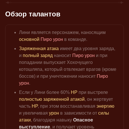
Обзор талантов
Лини является персонажем, наносящим 
основной 
Пиро урон
 в команде.
Заряженная атака
 имеет два уровня заряда, 
и 
полный заряд
 наносит
 Пиро урон
 и при 
попадании выпускает Хохочущего 
котошляпа, который отвлекает врагов (кроме 
боссов) и при уничтожении наносит 
Пиро 
урон
.
Если у Лини более 60% 
HP
 при выстреле 
полностью заряженной атакой
, он жертвует 
часть 
HP
, при этом восстанавливая 
энергию 
и увеличивая 
урон 
в зависимости от 
силы 
атаки
,
 благодаря навыку 
Опасное 
выступление
, и получает уровень 