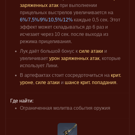
заряженных атак
 при выполнении 
прицельных выстрелов увеличивается на 
6%
/
7,5%
/
9%
/
10,5%
/
12%
 каждые 0,5 сек. Этот 
эффект может складываться до 6 раз и 
исчезает через 10 сек. после выхода из 
режима прицеливания.
Лук даёт большой бонус к 
силе атаки
 и 
увеличивает 
урон заряженных атак
, которые 
использует Лини.
В артефактах стоит сосредоточиться на 
крит. 
уроне
, 
силе атаки
 и 
шансе крит. попадания
.
Где найти:
Ограниченная молитва события оружия