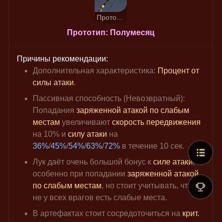
Прототип: Полумесяц
Прототип: Полумесяц
Причины рекомендации:
Дополнительная характеристика: 
Процент от 
силы атаки
.
Пассивная способность (Невозвратный): 
Попадания 
заряженной атакой по слабым 
местам
 увеличивают 
скорость передвижения
на 10% и 
силу атаки
 на 
36%
/
45%
/
54%
/
63%
/
72%
 в течение 10 сек.
Лук даёт очень большой бонус к 
силе атаки
, 
особенно при попадании 
заряженной атакой 
по слабым местам
, но стоит учитывать, что 
не у всех врагов есть слабые места.
В артефактах стоит сосредоточиться на 
крит. 