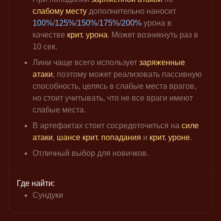
слабому месту
 дополнительно наносит 
100%
/
125%
/
150%
/
175%
/
200%
 урона в 
качестве 
крит. урона
. Может возникнуть раз в 
10 сек.
Лини чаще всего использует 
заряженные 
атаки
, поэтому может реализовать пассивную 
способность, целясь в слабые места врагов, 
но стоит учитывать, что не все враги имеют 
слабые места.
В артефактах стоит сосредоточиться на 
силе 
атаки
, 
шансе крит. попадания
 и 
крит. уроне
.
Отличный выбор для новичков.
Где найти:
Сундуки