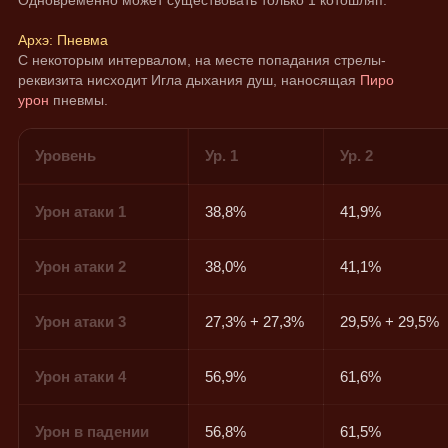
Архэ: Пневма
С некоторым интервалом, на месте попадания стрелы-
реквизита нисходит Игла дыхания душ, наносящая 
Пиро 
урон
 пневмы.
Уровень
Ур. 1
Ур. 2
Урон атаки 1
38,8%
41,9%
Урон атаки 2
38,0%
41,1%
Урон атаки 3
27,3% + 27,3%
29,5% + 29,5%
Урон атаки 4
56,9%
61,6%
Урон в падении
56,8%
61,5%