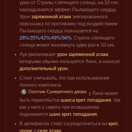
урон от Стрелы слепящего солнца, на 10 сек. 
накладывается эффект Пылающего сердца. 
Урон 
заряженной атаки
 экипированного 
персонажа по противнику под воздействием 
Пылающего сердца повышается на 
28%
/
35%
/
42%
/
49%
/
56%
. Стрела слепящего 
солнца может возникнуть один раз в 10 сек.
Лук увеличивает 
урон заряженной атаки
, 
которыми обычно пользуется Лини, и наносит 
дополнительный урон
.
Стоит учитывать, что при использовании 
полного комплекта 
Охотник Сумеречного двора
 у Лини может 
быть переизбыток 
шанса крит. попадания
, так 
как у него у самого при возвышении 
поднимается 
шанс крит. попадания
.
В артефактах стоит сосредоточиться на 
крит. 
уроне
 и 
силе атаки
.