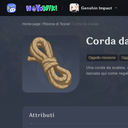
Genshin Impact
Home page
/
Risorse di Teyvat
/
Corda da scalata
Corda da
Oggetto missione
Ogg
Una corda da scalata, o
lasciata qui come regal
Attributi