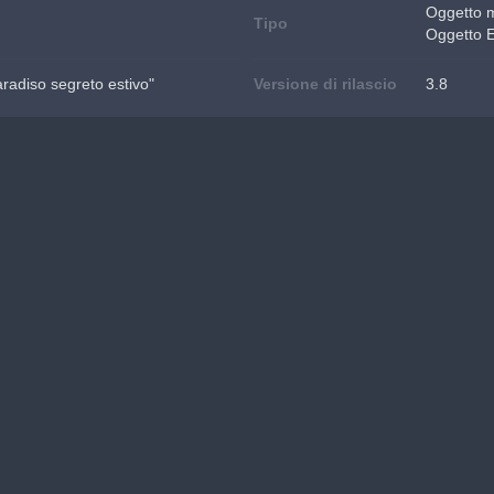
Oggetto 
Tipo
Oggetto 
aradiso segreto estivo"
Versione di rilascio
3.8