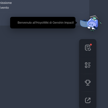
missione
Evento
🎉 Benvenuto all'HoyoWiki di Genshin Impact!