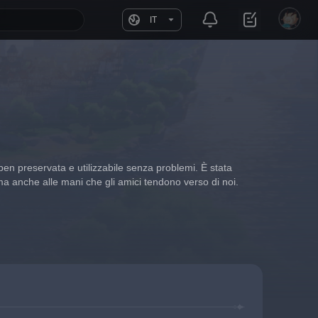
IT
en preservata e utilizzabile senza problemi. È stata 
 ma anche alle mani che gli amici tendono verso di noi.