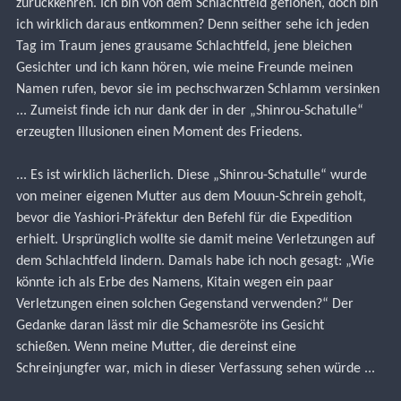
zurückkehren. Ich bin von dem Schlachtfeld geflohen, doch bin 
ich wirklich daraus entkommen? Denn seither sehe ich jeden 
Tag im Traum jenes grausame Schlachtfeld, jene bleichen 
Gesichter und ich kann hören, wie meine Freunde meinen 
Namen rufen, bevor sie im pechschwarzen Schlamm versinken 
... Zumeist finde ich nur dank der in der „Shinrou-Schatulle“ 
erzeugten Illusionen einen Moment des Friedens.
... Es ist wirklich lächerlich. Diese „Shinrou-Schatulle“ wurde 
von meiner eigenen Mutter aus dem Mouun-Schrein geholt, 
bevor die Yashiori-Präfektur den Befehl für die Expedition 
erhielt. Ursprünglich wollte sie damit meine Verletzungen auf 
dem Schlachtfeld lindern. Damals habe ich noch gesagt: „Wie 
könnte ich als Erbe des Namens, Kitain wegen ein paar 
Verletzungen einen solchen Gegenstand verwenden?“ Der 
Gedanke daran lässt mir die Schamesröte ins Gesicht 
schießen. Wenn meine Mutter, die dereinst eine 
Schreinjungfer war, mich in dieser Verfassung sehen würde ...