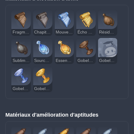
Fragment d'un accord ancien
Chapitre d'un accord ancien
Mouvement d'un accord ancien
Écho d'un accord ancien
Résidu de rosée sacrée pure
Sublimation de rosée sacrée pure
Source de rosée sacrée pure
Essence de rosée sacrée pure
Gobelet brisé de la mer immaculée
Gobelet à vin de la mer immaculée
Gobelet d'argent de la mer immaculée
Gobelet d'or de la mer immaculée
Matériaux d'amélioration d'aptitudes