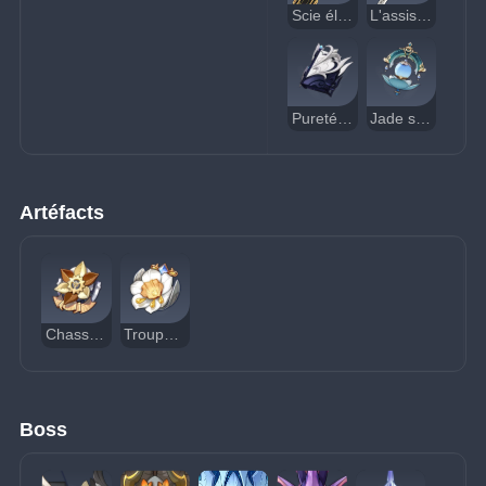
Scie électrique portative
L'assistant du docker
Pureté fluide
Jade sacrificiel
Artéfacts
Chasseur de la Maréchaussée
Troupe dorée
Boss