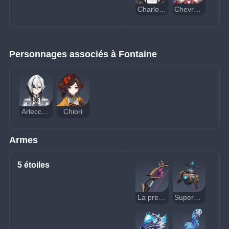
Charlotte
Chevreuse
Personnages associés à Fontaine
Arlecchino
Chiori
Armes
5 étoiles
La première grande magie
Supervision de trésorerie