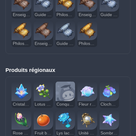
Enseignement de la Justice
Guide de la Justice
Philosophie de la Justice
Enseignement de l'Ordre
Guide de l'Ordre
Philosophie de l'Ordre
Enseignement de l'Équité
Guide de l'Équité
Philosophie de l'Équité
Produits régionaux
Cristal de condensat
Lotus pluvieux
Conque de béryl
Fleur romaritime
Clochette de Lumidouce
Rose arc-en-ciel
Fruit bullé
Lys lacmineux
Unité de sous-détection
Sombrétoile