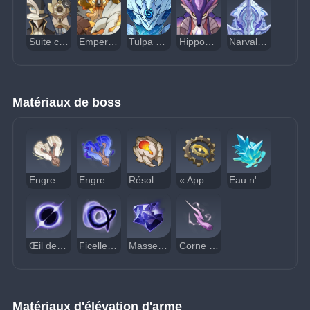
Suite cryolienne
Empereur du feu ferreux
Tulpa Hydro
Hippocampe perlé millénaire
Narval stellavore
Matériaux de boss
Engrenage artificié de rechange : Coppelius
Engrenage artificié de rechange : Coppelia
Résolution de l'empereur
« Appareil Tourbillon »
Eau n'ayant pas transcendé
Œil de tourbillon sans lumière
Ficelle de soie sans lumière
Masse sans lumière
Corne fontemarine
Matériaux d'élévation d'arme