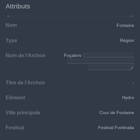
Attributs
Nom
Fontaine
Type
Région
Nom de l'Archon
Foçalors 
Après la quête d'Archon 
« Mascarade des coupables », le 
trône divin est détruit.
Titre de l'Archon
-
Elément
Hydro
Ville principale
Cour de Fontaine
Festival
Festival Fontinalia