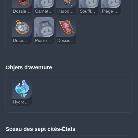
Dossier de l'affaire « Tour de transposition à l'Opéra »
Carnet d'indices sur la Forteresse de Méropide
Harpon perforant
Souffleur éolien
Piège à papillons cristallins
Détecteur de trésors Hydro
Pierre de résonance Hydroculus
Dossier de l'affaire « Eau et personne disparue »
Objets d'aventure
Hydroculus
Sceau des sept cités-États