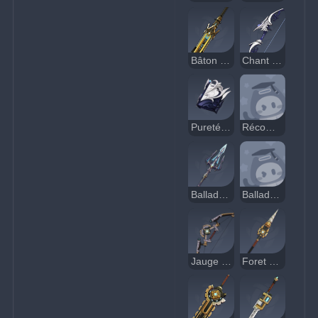
Bâton bavard
Chant de quiétude
Pureté fluide
Récompense légitime
Ballade des fjords
Ballade d'un azur infini
Jauge de portée
Foret de prospecteur