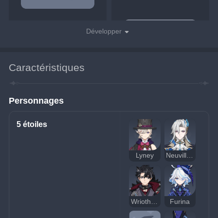
Développer
Caractéristiques
Personnages
5 étoiles
Lyney
Neuvillette
Wriothesley
Furina