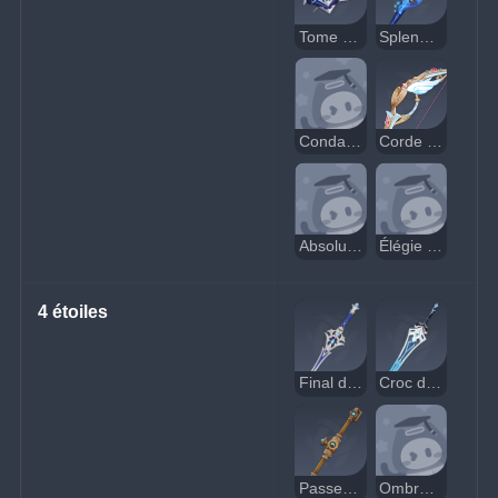
Tome du flux éternel
Splendeur des eaux calmes
Condamneur
Corde de pluie blanche
Absolution
Élégie de Lumidouce
4 étoiles
Final des profondeurs
Croc de loup
Passeur du Fleuve cendré
Ombre tidale