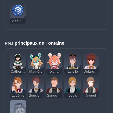
Sceau Hydro
PNJ principaux de Fontaine
Catherine
Mamère
Xana
Estelle
Delaroche
Eugénie
Boucicaut
Sanguinetti
Louis
Arouet