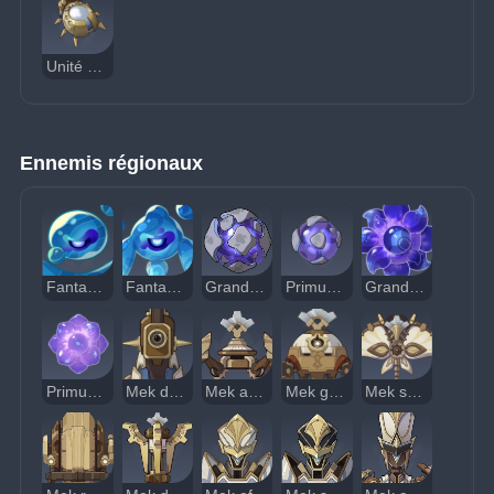
Unité de sous-détection
Ennemis régionaux
Fantasme cracheur d’eau
Fantasme briseur d'eau
Grand Primus briseur concasseur
Primus briseur concasseur
Grand Primus briseur luxuriant
Primus briseur luxuriant
Mek de reconnaissance
Mek amplificateur
Mek géologique
Mek subaquatique