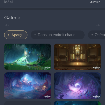
Idéal
Justice
Galerie
Dans un endroit chaud - Le paysage des
Opéra
Aperçu