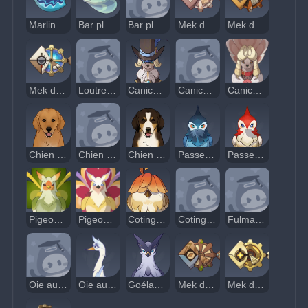
Marlin à hache de courant
Bar plumé ondulant
Bar plumé brûlant
Mek de maintenance : Contrôleur de l'environnement
Mek de maintenance : Nettoyeur aquatique
Mek de maintenance : Collecteur de platine
Loutre tranquille
Caniche gentilhomme
Caniche de garde
Caniche demoiselle
Chien de chasse ambre
Chien de chasse gris acier
Chien de chasse alezan
Passereau à huppe bleue
Passereau à huppe rouge
Pigeon rhipidure viride
Pigeon rhipidure magenta
Cotingidé rouge-marron
Cotingidé gris-bleu
Fulmar à huppe plate
Oie aux ailes sombres
Oie aux ailes enneigées
Goéland ichthyaète or-violet
Mek de maintenance : Configuration initiale
Mek de maintenance : Meneur doré