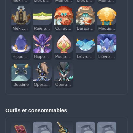
Mek récolteur
Mek détecteur
Mek offensif
Mek suppressif
Mek annihilateur
Mek constructeur
Raie prédatrice
Cuiracrabe
Baracrabe
Méduse chapeautée
Hippocampe bulleux
Hippocampe hybulleux
Poulpe bouffi
Lièvre de mer angélique
Lièvre de mer chérubin
Boudiné
Opérateur Fatui du givre
Opérateur Fatui du vent
Outils et consommables