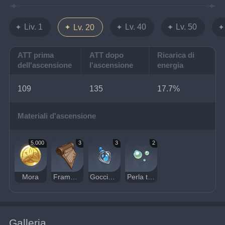
Liv. 1
Lv. 40
Lv. 50
Lv. 20
ATT prima
ATT dopo
Ricarica di
dell'ascensione
l'ascensione
energia
109
135
17.7%
Materiali d'ascensione
5.000
3
3
2
Mora
Frammento di un antico accordo
Goccia d'acqua contaminata
Perla transoceanica
Galleria