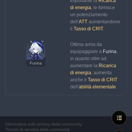
importante la 
Ricarica 
di energia
, le fornisce 
un potenziamento 
dell'
ATT
 aumentandone 
il 
Tasso di CRIT
.
Ottima arma da 
equipaggiare a 
Furina
, 
in quanto oltre ad 
Furina
aumentare la 
Ricarica 
di energia
, aumenta 
anche il 
Tasso di CRIT
dell'
abilità elementale
.
Informativa sulla privacy della community
Termini di servizio della community