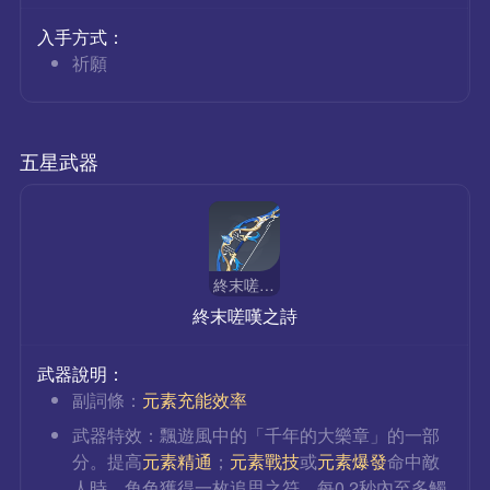
入手方式：
祈願
五星武器
終末嗟嘆之詩
終末嗟嘆之詩
武器說明：
副詞條：
元素充能效率
武器特效：飄遊風中的「千年的大樂章」的一部
分。提高
元素精通
；
元素戰技
或
元素爆發
命中敵
人時，角色獲得一枚追思之符，每0.2秒內至多觸