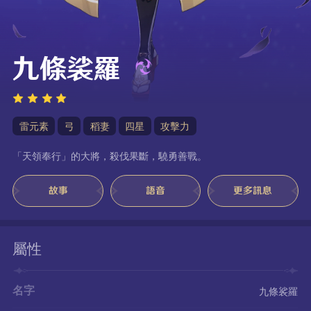
九條裟羅
雷元素
弓
稻妻
四星
攻擊力
「天領奉行」的大將，殺伐果斷，驍勇善戰。
故事
語音
更多訊息
屬性
名字
九條裟羅