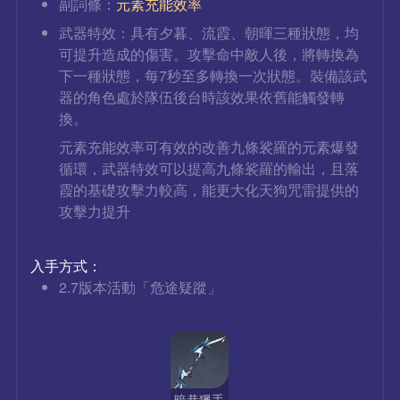
副詞條：
元素充能效率
武器特效：具有夕暮、流霞、朝暉三種狀態，均
可提升造成的傷害。攻擊命中敵人後，將轉換為
下一種狀態，每7秒至多轉換一次狀態。裝備該武
器的角色處於隊伍後台時該效果依舊能觸發轉
換。
元素充能效率可有效的改善九條裟羅的元素爆發
循環，武器特效可以提高九條裟羅的輸出，且落
霞的基礎攻擊力較高，能更大化天狗咒雷提供的
攻擊力提升
入手方式：
2.7版本活動「危途疑蹤」
暗巷獵手