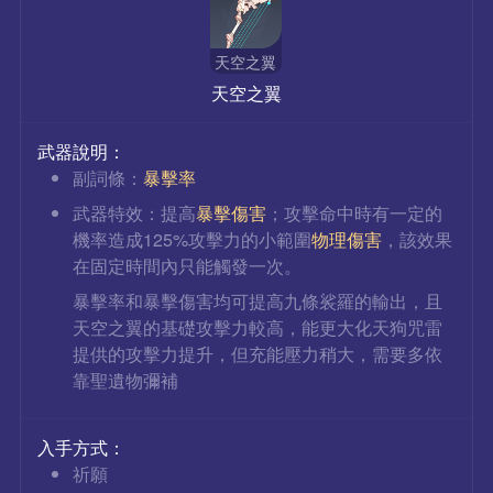
天空之翼
天空之翼
武器說明：
副詞條：
暴擊率
武器特效：提高
暴擊傷害
；攻擊命中時有一定的
機率造成125%攻擊力的小範圍
物理傷害
，該效果
在固定時間內只能觸發一次。
暴擊率和暴擊傷害均可提高九條裟羅的輸出，且
天空之翼的基礎攻擊力較高，能更大化天狗咒雷
提供的攻擊力提升，但充能壓力稍大，需要多依
靠聖遺物彌補
入手方式：
祈願