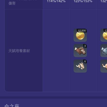
114%/142%
123%/153%
132
傷害
12,500
1
3
天賦培養素材
6
命之座