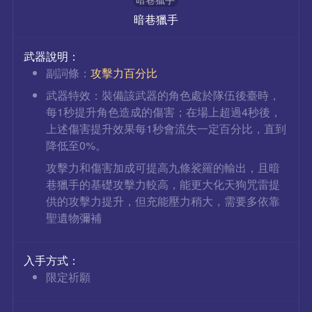
暗巷獵手
武器說明：
副詞條：
攻擊力百分比
武器特效：裝備該武器的角色處於隊伍後臺時，
每1秒提升角色造成的傷害；在場上超過4秒後，
上述傷害提升效果每1秒會流失一定百分比，直到
降低至0%。
攻擊力和傷害加成可提高九條裟羅的輸出，且暗
巷獵手的基礎攻擊力較高，能更大化天狗咒雷提
供的攻擊力提升，但充能壓力稍大，需要多依靠
聖遺物彌補
入手方式：
限定祈願