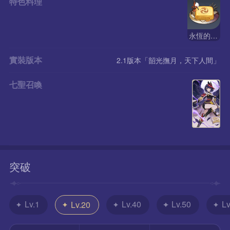
特色料理
永恆的信仰
實裝版本
2.1版本「韶光撫月，天下人間」
七聖召喚
突破
Lv.1
Lv.40
Lv.50
Lv
Lv.20