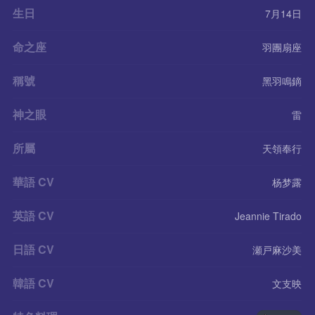
生日
7月14日
命之座
羽團扇座
稱號
黑羽鳴鏑
神之眼
雷
所屬
天領奉行
華語 CV
杨梦露
英語 CV
Jeannie Tirado
日語 CV
瀬戸麻沙美
韓語 CV
文支映