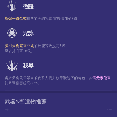
徹證
煌煌千道鎮式
釋放的天狗咒雷·雷礫增加至6道。
咒詠
鴉羽天狗霆雷召咒
的技能等級提高3級。
至多提升至15級。
我界
處於天狗咒雷帶來的攻擊力提升效果狀態下的角色，其
雷元素傷害
的暴擊傷害提高60%。
武器&聖遺物推薦