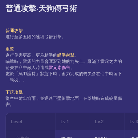
普通攻擊·天狗傳弓術
普通攻擊
進行至多五段的連續弓箭射擊。
重擊
進行傷害更高、更為精準的
瞄準射擊
。
瞄準時，雷霆的力量會匯聚到她的箭矢上。聚滿了雷霆之力的
箭矢在命中敵人時造成
雷元素傷害
。
處於「烏羽護持」狀態下時，蓄力完成的箭矢會在命中時留下
「烏羽」。
下落攻擊
從空中射出箭雨，並迅速下墜衝擊地面，在落地時造成範圍傷
害。
Level
Lv.1
Lv.2
Lv.