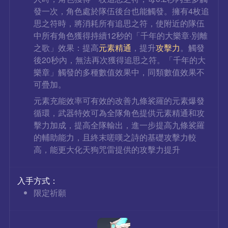
發一次，角色處於隊伍後台也能觸發。擁有4枚追
思之符時，將消耗所有追思之符，使附近的隊伍
中所有角色獲得持續12秒的「千年的大樂章·別離
之歌」效果：提高
元素精通
，提升
攻擊力
。觸發
後20秒內，無法再次獲得追思之符。「千年的大
樂章」觸發的多種數值效果中，同類數值效果不
可疊加。
元素充能效率可有效的改善九條裟羅的元素爆發
循環，武器特效可為全隊角色提供元素精通和攻
擊力加成，提高全隊輸出，進一步提高九條裟羅
的輔助能力，且終末嗟嘆之詩的基礎攻擊力較
高，能更大化天狗咒雷提供的攻擊力提升
入手方式：
限定祈願