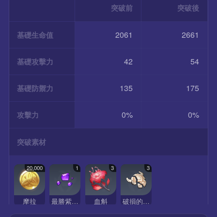
突破前
突破後
2061
2661
基礎生命值
42
54
基礎攻擊力
135
175
基礎防禦力
0%
0%
攻擊力
突破素材
20,000
1
3
3
摩拉
最勝紫晶碎屑
血斛
破損的面具