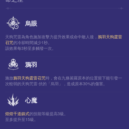
烏眼
天狗咒雷為角色施加攻擊力提升效果或命中敵人後，
鴉羽天狗霆雷
召咒
的冷卻時間減少1秒。
該效果每3秒至多觸發一次。
鴉羽
施放
鴉羽天狗霆雷召咒
時，會在九條裟羅原本的位置留下能引發一
次較弱的天狗咒雷·伏的「烏羽」，造成原本30%的傷害。
心魔
煌煌千道鎮式
的技能等級提高3級。
至多提升至15級。