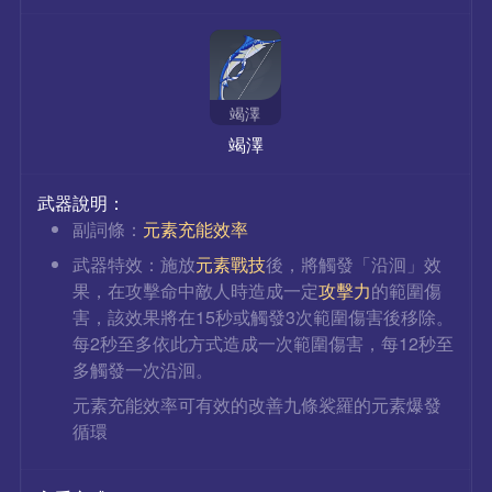
竭澤
竭澤
武器說明：
副詞條：
元素充能效率
武器特效：施放
元素戰技
後，將觸發「沿洄」效
果，在攻擊命中敵人時造成一定
攻擊力
的範圍傷
害，該效果將在15秒或觸發3次範圍傷害後移除。
每2秒至多依此方式造成一次範圍傷害，每12秒至
多觸發一次沿洄。
元素充能效率可有效的改善九條裟羅的元素爆發
循環