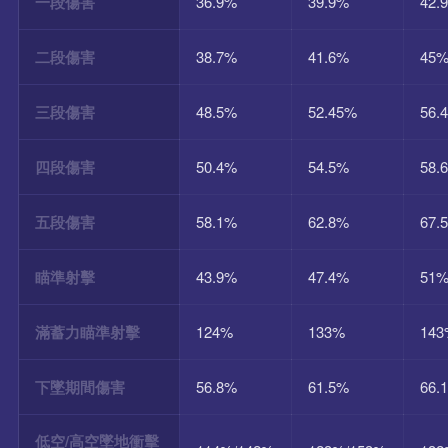
一段傷害
36.9%
39.9%
42.
二段傷害
38.7%
41.6%
45
三段傷害
48.5%
52.45%
56.
四段傷害
50.4%
54.5%
58.
五段傷害
58.1%
62.8%
67.
瞄準射擊
43.9%
47.4%
51
滿蓄力瞄準射擊
124%
133%
14
下墜期間傷害
56.8%
61.5%
66.
低空/高空墜地衝擊