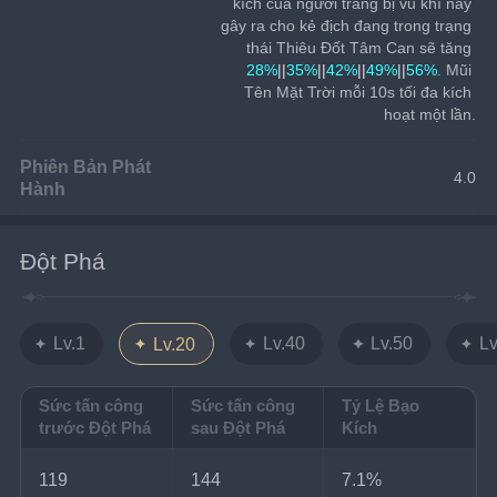
kích của người trang bị vũ khí này 
gây ra cho kẻ địch đang trong trạng 
thái Thiêu Đốt Tâm Can sẽ tăng 
28%
||
35%
||
42%
||
49%
||
56%
. Mũi 
Tên Mặt Trời mỗi 10s tối đa kích 
hoạt một lần.
Phiên Bản Phát
4.0
Hành
Đột Phá
Lv.1
Lv.40
Lv.50
Lv
Lv.20
Sức tấn công
Sức tấn công
Tỷ Lệ Bạo
trước Đột Phá
sau Đột Phá
Kích
119
144
7.1%