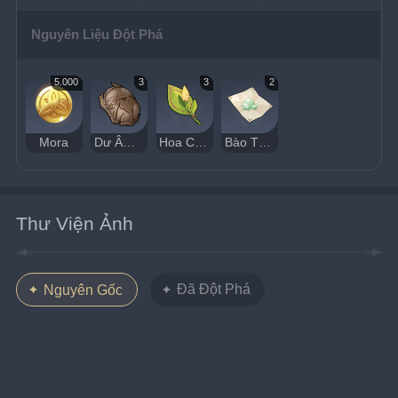
Nguyên Liệu Đột Phá
5.000
3
3
2
Mora
Dư Âm Của Ánh Nắng Quyền Uy
Hoa Chưa Nở Từ Nơi Nào Đó
Bào Tử Nấm Quỷ
Thư Viện Ảnh
Đã Đột Phá
Nguyên Gốc