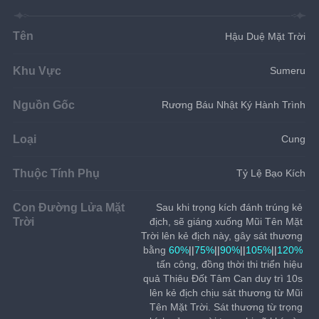
Tên
Hậu Duệ Mặt Trời
Khu Vực
Sumeru
Nguồn Gốc
Rương Báu Nhật Ký Hành Trình
Loại
Cung
Thuộc Tính Phụ
Tỷ Lệ Bạo Kích
Con Đường Lửa Mặt
Sau khi trọng kích đánh trúng kẻ 
Trời
địch, sẽ giáng xuống Mũi Tên Mặt 
Trời lên kẻ địch này, gây sát thương 
bằng 
60%
||
75%
||
90%
||
105%
||
120%
tấn công, đồng thời thi triển hiệu 
quả Thiêu Đốt Tâm Can duy trì 10s 
lên kẻ địch chịu sát thương từ Mũi 
Tên Mặt Trời. Sát thương từ trọng 