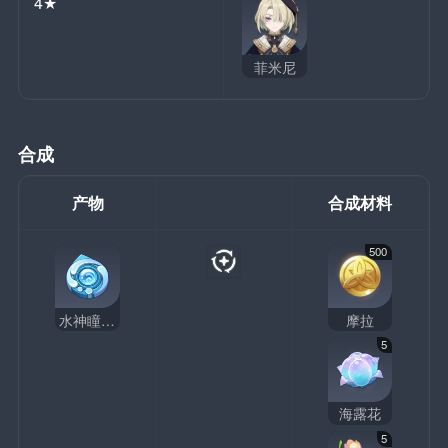
4★
菲米尼
合成
产物
合成材料
500
水神瞳共鸣石
摩拉
5
海露花
5