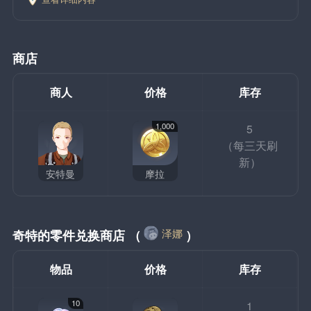
商店
商人
价格
库存
1,000
5
（每三天刷
新）
安特曼
摩拉
泽娜
奇特的零件兑换商店 （
）
物品
价格
库存
10
1