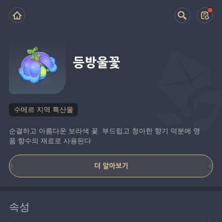
등방울꽃
수메르 지역 특산물
순결하고 아름다운 보라색 꽃. 부드럽고 청아한 향기 덕분에 명
품 향수의 재료로 사용된다
더 알아보기
속성