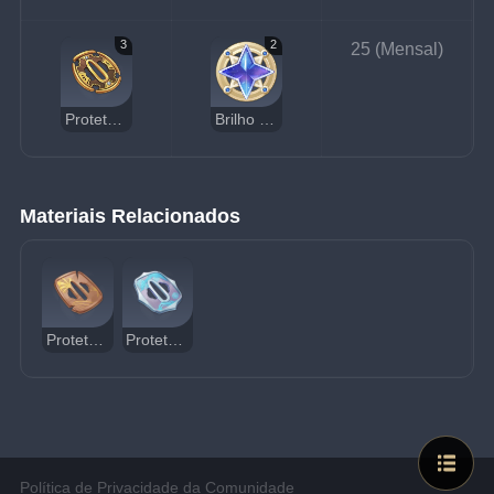
3
2
25 (Mensal)
Protetor de Mão Famoso
Brilho Estrelar Abandonado
Materiais Relacionados
Protetor de Mão Velho
Protetor de Mão Kageuchi
Política de Privacidade da Comunidade