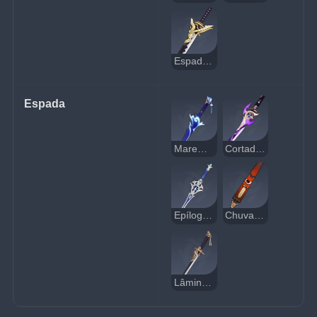
Espada Grande de Katsuragi
Espada
Maremoto da Lua de Futsu
Cortadora da Neblina Reforjada
Epílogo das Profundezas
Chuva Floral
Lâmina Amenoma Kageuta