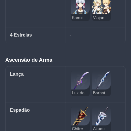
Kamisato Ayaka
Viajante (Electro)
4 Estrelas
-
Ascensão de Arma
Lança
Luz do Cortador de Grama
Barbatana do Quebra Ondas
Espadão
Chifres Vermelhos Destruidores de Pedras
Akuoumaru