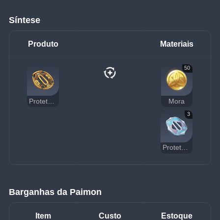
Síntese
Produto
Materiais
50
Protetor de Mão Famoso
Mora
3
Protetor de Mão Kageuchi
Barganhas da Paimon
Item
Custo
Estoque