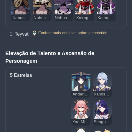
Nobushi: Jintou-Ban
Nobushi: Hitsuke-Ban
Nobushi: Kikou-Ban
Kairagi: Força Poderosa
Kairagi: Trovão Dançante
Conferir mais detalhes sobre o conteúdo
Teyvat: 
Elevação de Talento e Ascensão de 
Personagem
5 Estrelas
Andarilho
Kamisato Ayato
Yae Miko
Shogun Raiden