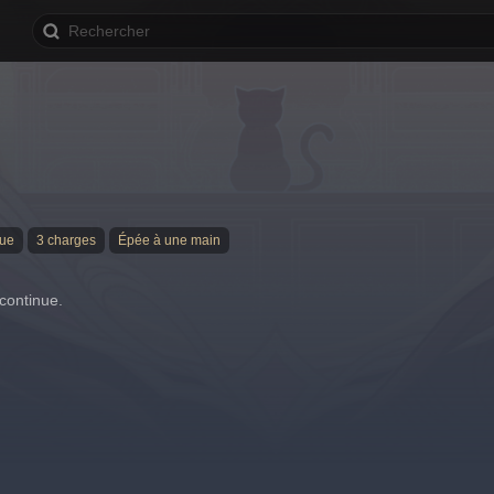
yue
3 charges
Épée à une main
 continue.