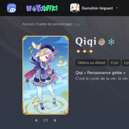
Genshin Impact
Accueil
/
Cartes de personnage
/
Qiqi
Qiqi
Obtenu au départ
Cryo
Li
Qiqi « Renaissance gelée »
C'est le cycle de la vie, la vie
2/3