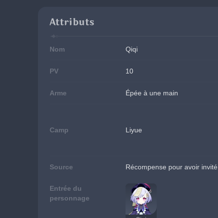
Attributs
Nom
Qiqi
PV
10
Arme
Épée à une main
Camp
Liyue
Source
Récompense pour avoir invité 
Entrée du
personnage