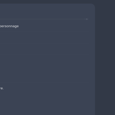
 personnage
re.