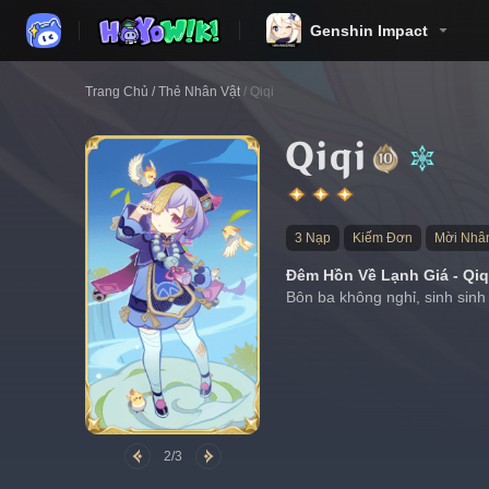
Genshin Impact
Trang Chủ
/
Thẻ Nhân Vật
/
Qiqi
Qiqi
3 Nạp
Kiếm Đơn
Mời Nhân
Đêm Hồn Về Lạnh Giá - Qiq
Bôn ba không nghỉ, sinh sinh 
2/3