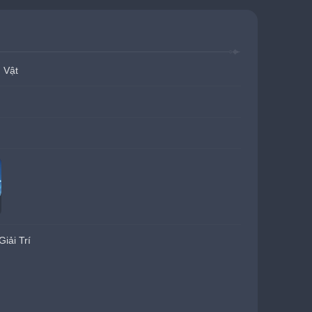
 Vật
n
iải Trí