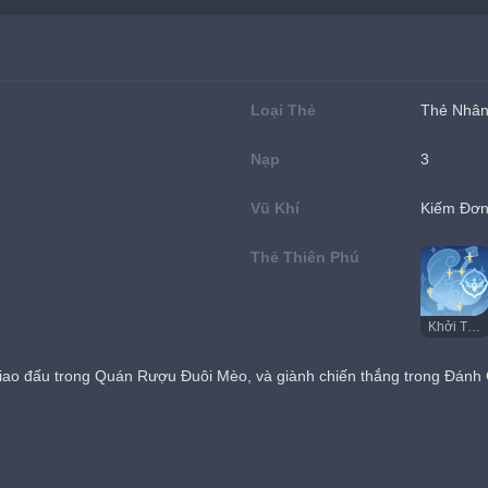
Loại Thẻ
Thẻ Nhân
Nạp
3
Vũ Khí
Kiếm Đơ
Thẻ Thiên Phú
Khởi Tử Hồi Sinh
iao đấu trong Quán Rượu Đuôi Mèo, và giành chiến thắng trong Đánh G