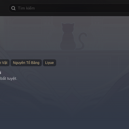
 Vật
Nguyên Tố Băng
Liyue
i
bất tuyệt.