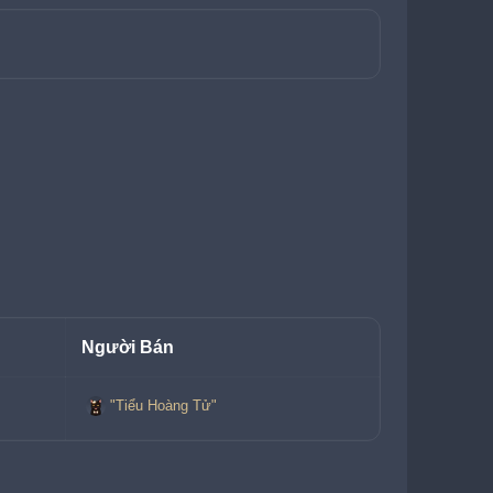
Người Bán
"Tiểu Hoàng Tử"