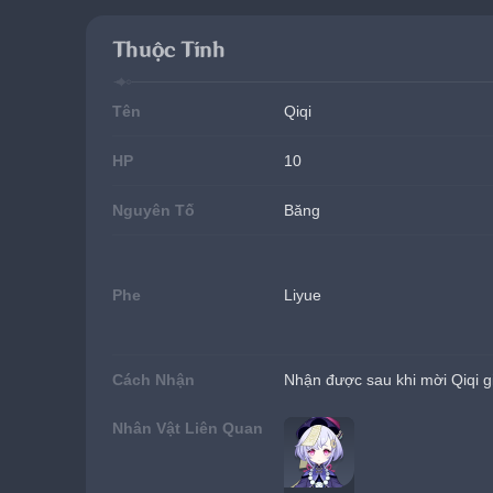
Thuộc Tính
Tên
Qiqi
HP
10
Nguyên Tố
Băng
Phe
Liyue
Cách Nhận
Nhận được sau khi mời Qiqi g
Nhân Vật Liên Quan