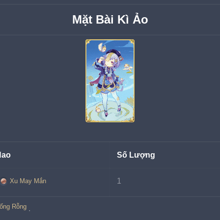
Mặt Bài Kì Ảo
Hao
Số Lượng
1
Xu May Mắn
rống Rỗng
.