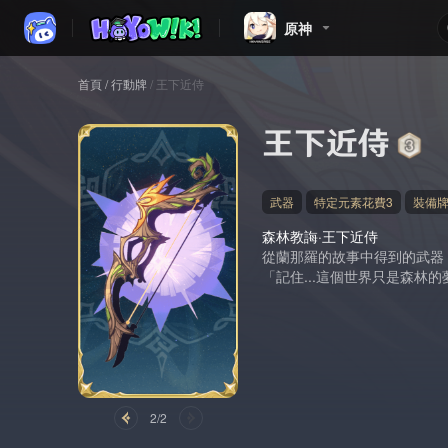
原神
首頁
/
行動牌
/
王下近侍
王下近侍
武器
特定元素花費3
裝備
森林教誨·王下近侍
從蘭那羅的故事中得到的武器
「記住...這個世界只是森林
2/2