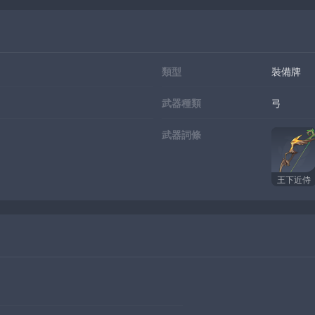
類型
裝備牌
武器種類
弓
武器詞條
王下近侍