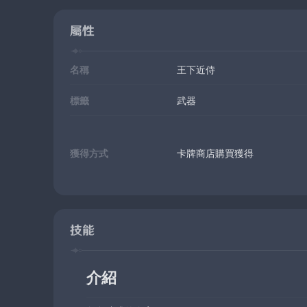
屬性
名稱
王下近侍
標籤
武器
獲得方式
卡牌商店購買獲得
技能
介紹