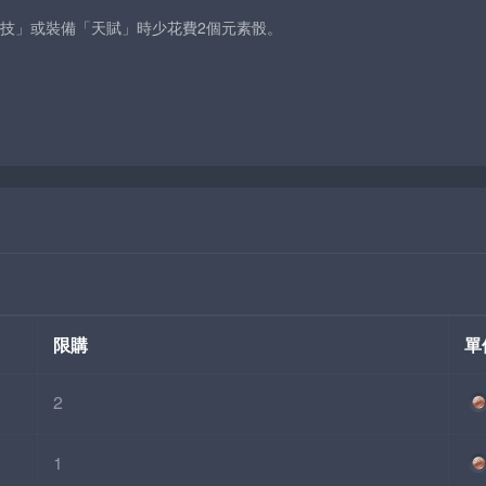
技」或裝備「天賦」時少花費2個元素骰。
）
限購
單
2
1