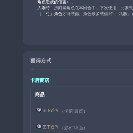
角色造成的傷害+1
。
入場時：
所附屬角色在本回合中，下次使用「元素戰
（
「弓」角色
才能裝備。角色最多裝備1件「武器」
獲得方式
卡牌商店
商品
王下近侍
（卡牌購買）
王下近侍
（影幻牌面）