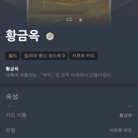
1/2
황금옥
필드
임의의 원소 코스트 0
서포트 카드
황금옥
대륙에 유통되는 「계약」은 모두 이곳에서 만들어진다
속성
카드 이름
황금옥
유형
서포트 카드