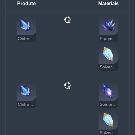
Produto
Materiais
Chifre de Baleia Come-Céu
Fragmento de Espada do Rei Demônio
Solvente dos Sonhos
Chifre de Baleia Come-Céu
Sombra do Guerreiro
Solvente dos Sonhos