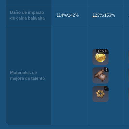
Daño de impacto
114%/142%
123%/153%
de caída baja/alta
12.500
3
Materiales de
mejora de talento
6