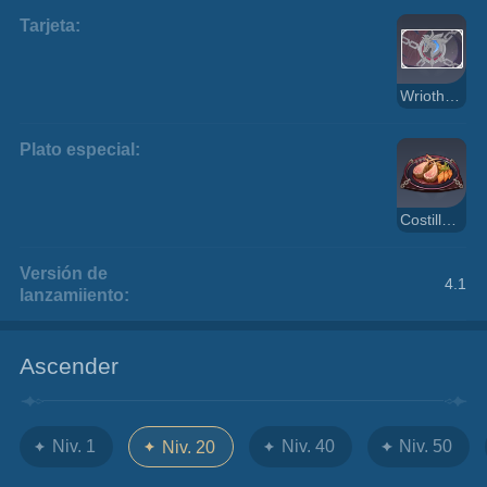
Tarjeta:
Wriothesley - Encarcelamiento
Plato especial:
Costillas con salsa secreta
Versión de
4.1
lanzamiiento:
Ascender
Niv. 1
Niv. 40
Niv. 50
Niv. 20