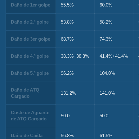
Daño de 1er golpe
55.5%
60.0%
Daño de 2.º golpe
53.8%
58.2%
Daño de 3er golpe
68.7%
74.3%
Daño de 4.º golpe
38.3%+38.3%
41.4%+41.4%
Daño de 5.º golpe
96.2%
104.0%
Daño de ATQ
131.2%
141.0%
Cargado
Coste de Aguante
50.0
50.0
de ATQ Cargado
Daño de Caída
56.8%
61.5%