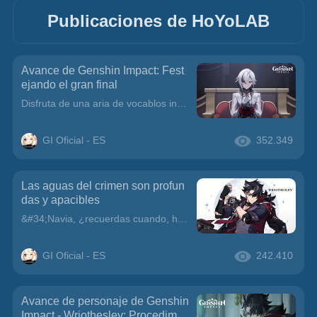
Publicaciones de HoYoLAB
Avance de Genshin Impact: Fest
ejando el gran final
Disfruta de una aria de vocablos invertidos,de la armoniosa danza de exultante infortunio,de un mágico espectáculo vacuo de ovaciones...El elenco sale a escena, el público toma asiento.Disfrutemos del
GI Oficial - ES
352.349
Las aguas del crimen son profun
das y apacibles
&#34;Navia, ¿recuerdas cuando, hace unos años, rechacé el título de conde con el que me quiso condecorar el Palacio Mermonia? Bueno, eso no es lo importante. Hoy por fin conocí al alcaide del Fuerte M
GI Oficial - ES
242.410
Avance de personaje de Genshin
Impact - Wriothesley: Procedimie