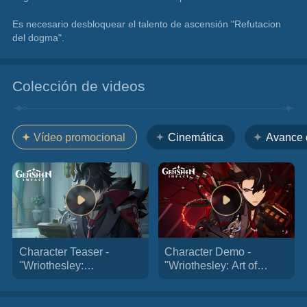
Es necesario desbloquear el talento de ascensión "Refutacion 
del dogma".
Colección de videos
Vídeo promocional
Cinemática
Avance d
Character Teaser -
Character Demo -
"Wriothesley:
"Wriothesley: Art of
Indispensable Protocols"
Improvisation" | Genshin
| Genshin Impact
Impact