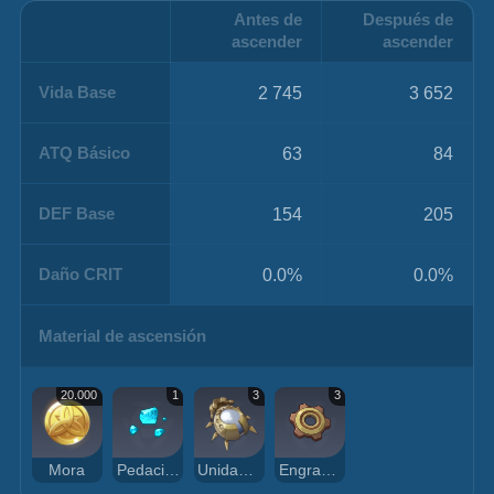
Antes de
Después de
ascender
ascender
Vida Base
2 745
3 652
ATQ Básico
63
84
DEF Base
154
205
Daño CRIT
0.0%
0.0%
Material de ascensión
20.000
1
3
3
Mora
Pedacito de jade shivada
Unidad de subdetección
Engranaje de malla