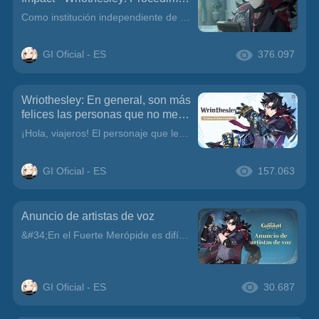
ntos necesarios
Como institución independiente de la Corte de Fontaine, en el Fuerte Merópide el administrador es plenamente responsable de sus asuntos.El propio duque decide qué procedimientos carecen de importancia
GI Oficial - ES
376.097
Wriothesley: En general, son más
felices las personas que no me c
onocen.
¡Hola, viajeros! El personaje que les presentaremos hoy es Wriothesley.¿Qué clase de historia esconderá aquel conocido como el duque del Fuerte Merópide y el gobernante oculto del oscuro fondo marino?
GI Oficial - ES
157.063
Anuncio de artistas de voz
&#34;En el Fuerte Merópide es difícil saber cuándo amanece o cae la noche, así que será mejor que traigas contigo un reloj&#34;.¡Viajeros, vamos a conocer quién le da voz a Wriothesley!Artistas de voz
GI Oficial - ES
30.687