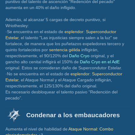
punitivo del talento de ascención “Redención del pecado” 
aumenta en un 40% el daño infligido.
Además, al alcanzar´5 cargas de decreto punitivo, si 
Wriothesley:
·Se encuentra en el estado de 
esplendor: Superconductor 
Estelar
, el talento "Las injusticias siempre salen a la luz" se 
fortalece, de manera que los puñetazos expeledores tercero y 
quinto fortalecidos por
 sentencia gélida
 infligirán, 
respectivamente, el 90/120% del 
Daño Cryo
 original, y el 
gancho alto cenital infligirá el 150% de 
Daño Cryo en el AdE
original. Estos se consideran daño de Supercondutor Estelar.
·No se encuentra en el estado de 
esplendor: Superconductor 
Estelar
, el Ataque Normal y el Ataque Cargado infligirán, 
respectivamente, el 125/130% del daño original.
Es necesario desbloquear el talento pasivo “Redención del 
pecado”.
Condenar a los embaucadores
Aumenta el nivel de habilidad de 
Ataque Normal: Combo 