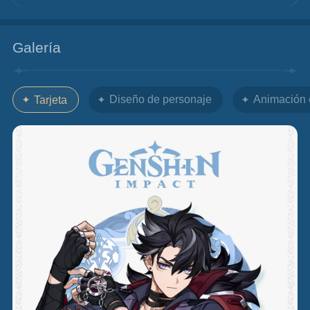
Galería
Diseño de personaje
Animación 
Tarjeta