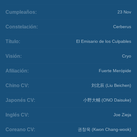
Cumpleaños:
23 Nov
Constelación:
Cerberus
Título:
El Emisario de los Culpables
Visión:
Cryo
Afiliación:
Fuerte Merópide
Chino CV:
刘北辰 (Liu Beichen)
Japonés CV:
小野大輔 (ONO Daisuke)
Inglés CV:
Joe Zieja
Coreano CV:
권창욱 (Kwon Chang-wook)