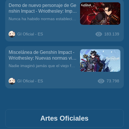
Demo de nuevo personaje de Ge
nshin Impact - Wriothesley: Impro
visación
Nunca ha habido normas establecidas para tratar las infracciones.En cualquier caso, ¿resolvería el problema?
GI Oficial - ES
183.139
Miscelánea de Genshin Impact -
Wriothesley: Nuevas normas vige
ntes
Nadie imaginó jamás que el viejo fuerte de muros de hierro y bronce pudiera acoger un nuevo orden.Me limitaré a comentarte el apunte más importante: acuérdate de obtener tu comida de comedor una vez a
GI Oficial - ES
73.798
Artes Oficiales