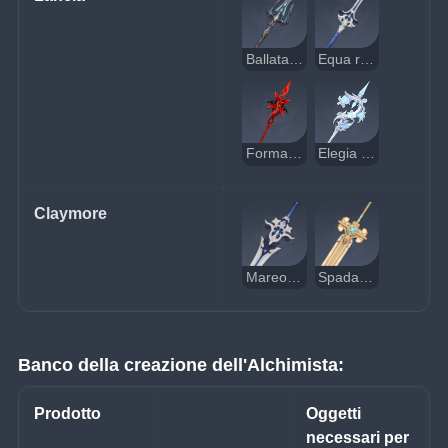
Ballata dei fiordi
Equa ricompensa
Forma della Luna cremisi
Elegia di Lumidouce
Claymore
Mareombra
Spada magica del Super Signore Supremo
Banco della creazione dell'Alchimista:
Prodotto
Oggetti 
necessari per 