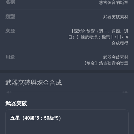
名稱
悠古弦音的斷章
類型
武器突破素材
來源
【深潮的餘響（週一、週四、週
日）】煉武秘境：機思 
II / III / IV
合成獲得
用途
武器突破素材
【煉金】悠古弦音的樂章
武器突破與煉金合成
武器突破
五星（40級*5；50級*9）