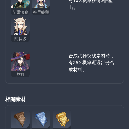
有10%機率獲得2倍產
出。
艾爾海森
神里綾華
阿貝多
合成武器突破素材時，
有25%機率返還部分合
成材料。
莫娜
相關素材