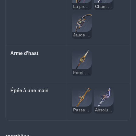
La première grande magie
Chant de quiétude
Jauge de portée
Arme d'hast
Foret de prospecteur
Épée à une main
Passeur du Fleuve cendré
Absolution