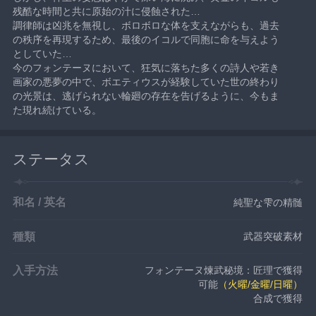
残酷な時間と共に原始の汁に侵蝕された…
調律師は凶兆を無視し、ボロボロな体を支えながらも、過去
の秩序を再現するため、最後のイコルで同胞に命を与えよう
としていた…
今のフォンテーヌにおいて、狂気に落ちた多くの詩人や若き
画家の悪夢の中で、ボエティウスが経験していた世の終わり
の光景は、逃げられない輪廻の存在を告げるように、今もま
た現れ続けている。
ステータス
和名 / 英名
純聖な雫の精髄
種類
武器突破素材
入手方法
フォンテーヌ煉武秘境：匠理で獲得
可能
（火曜/金曜/日曜）
合成で獲得