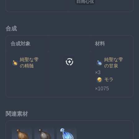
白雨心弦
合成
合成対象
材料
純聖な雫
純聖な雫
の精髄
の甘泉
×3
モラ
×1075
関連素材