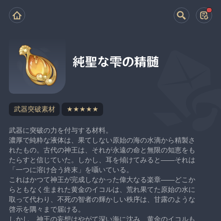
純聖な雫の精髄
武器突破素材
★★★★★
武器に突破の力を付与する材料。
濃厚で純粋な液体は、果てしない原始の海の水滴から精製さ
れたもの。古代の神王は、それが永遠の命と無限の知恵をも
たらすと信じていた。しかし、耳を傾けてみると——それは
「一つに溶け合う終末」を囁いている。
これはかつて神王が完成しなかった偉大なる楽章——どこか
らともなく生まれた黄金のイコルは、荒れ果てた原始の水に
取って代わり、不死の智者の輝かしい秩序は、甘露のような
啓示を隅々まで届ける。
しかし、神王の妄想はやがて深い海に沈み、黄金のイコルも