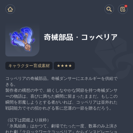
奇械部品・コッペリア
キャラクター育成素材
★★★★
コッペリアの奇械部品。奇械ダンサーにエネルギーを供給で
きる。
製作者の構想の中で、細くしなやかな関節を持つ奇械ダンサ
ーの物語は、喜びに満ちた瞬間に留まったままだ。もしこの
瞬間を邪魔しようとする者がいれば、コッペリアは並外れた
戦闘能力でその招かれざる客に悲運の一節を贈るだろう。
（以下は図鑑より抜粋）
「氷風組曲」はかつて、劇場でたった一度、数幕のみ上演さ
れた劇『クロックワークコッペリア』からインスピレーショ