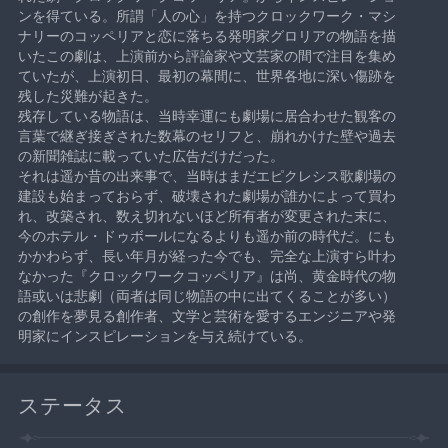
ンを得ている。所謂「人の心」を持つクロックワーク・マシ
ナリーのコッペリアと恋に落ちる発明家グロリアの物語を描
いたこの劇は、上演前から評論家や文芸家の間で注目を集め
ていたが、上演初日、最初の幕間に、世界各地に深い傷跡を
残した災難が起きた。
残存している物語は、当時幸運にも劇場に居合わせた観客の
言葉で継ぎ接ぎされた数幕のセリフと、崩れかけた壁や過去
の新聞雑誌に載っていた広告だけだった。
それは遥か昔の出来事で、当時はまだエピクレシス歌劇場の
建設も始まっておらず、破壊された劇場が誰かによって買わ
れ、改築され、数え切れないほど所有者が変更された末に、
今のホテル・ドゥボールになるよりも遥か前の時代だ。にも
かかわらず、長い年月が経った今でも、完全な上演すら叶わ
なかった『クロックワークコッペリア』は尚、黄金時代の物
語或いは悲劇（両者は同じ物語の中に出てくることが多い）
の創作を夢見る創作者、文学と芸術を愛するエンジニアや発
明家にインスピレーションを与え続けている。
ステータス