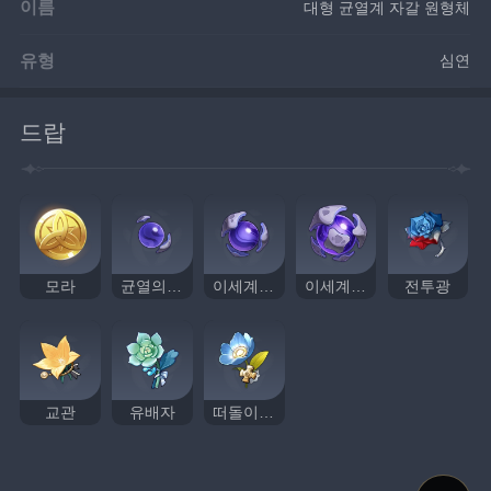
이름
대형 균열계 자갈 원형체
유형
심연
드랍
모라
균열의 코어
이세계의 시냅스
이세계 생명체의 코어
전투광
교관
유배자
떠돌이 의사