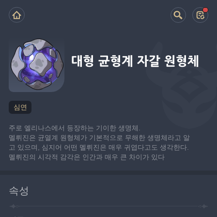
대형 균형계 자갈 원형체
심연
주로 엘리나스에서 등장하는 기이한 생명체.
멜뤼진은 균열계 원형체가 기본적으로 무해한 생명체라고 알
고 있으며, 심지어 어떤 멜뤼진은 매우 귀엽다고도 생각한다.
멜뤼진의 시각적 감각은 인간과 매우 큰 차이가 있다
속성