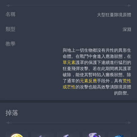
名稱
大型狂蔓隙境原體
類型
深淵
教學
與地上一切生物都沒有共性的異形生
命體。在戰鬥中會進入應激狀態，在
草元素
護罩的保護下連續進行猛烈的
狂蔓飛彈攻擊。若在此期間將其護罩
破除，能使其暫時陷入癱瘓狀態。除
了通常的
元素反應
手段外，具有
荒性
或芒性
的攻擊也能高效擊潰隙境原體
的防禦。
掉落