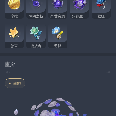
摩拉
隙間之核
外世突觸
異界生命核
戰狂
教官
流放者
遊醫
畫廊
圖鑑