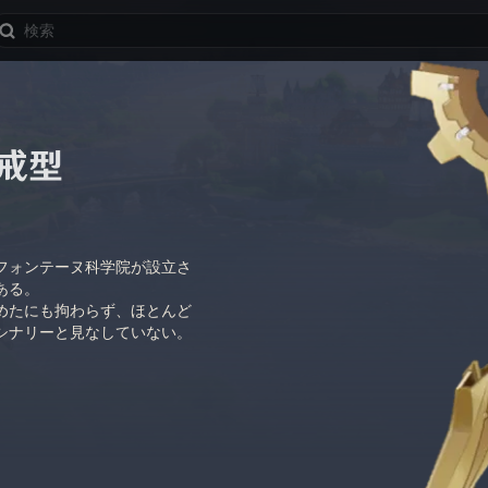
戒型
フォンテーヌ科学院が設立さ
ある。
めたにも拘わらず、ほとんど
シナリーと見なしていない。