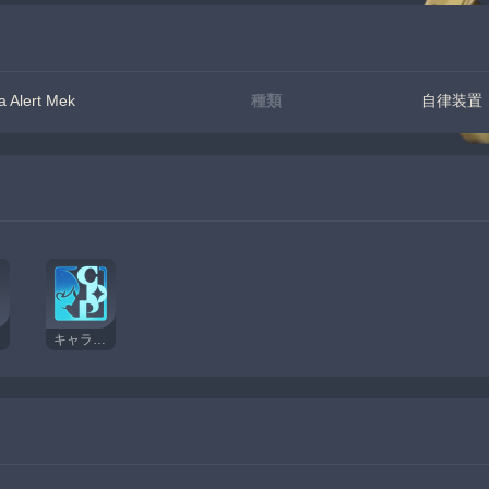
lert Mek
種類
自律装置
キャラクター経験値