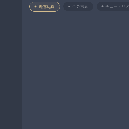
全身写真
チュートリ
図鑑写真