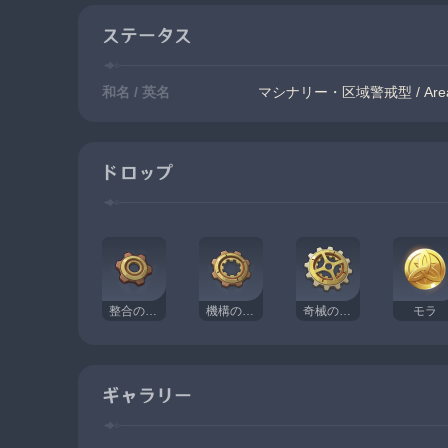
ステータス
和名 / 英名
マシナリー・区域警戒型 / Area A
ドロップ
整合の歯車
機構の平歯車
奇械のコア歯車
モラ
ギャラリー