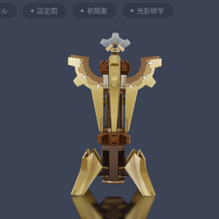
アル
設定図
初期案
光影研学