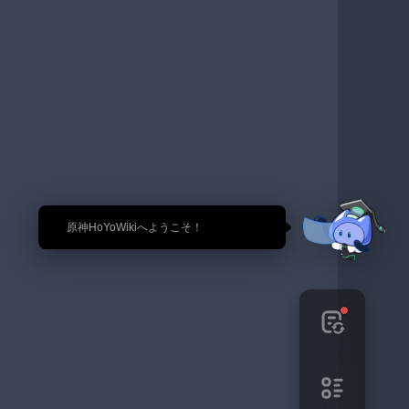
🎉 原神HoYoWikiへようこそ！