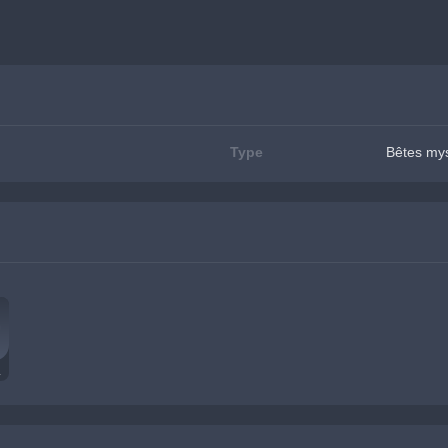
Type
Bêtes my
ique