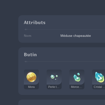
Attributs
Nom
Méduse chapeautée
Butin
Mora
Perle transocéanique
Morceau transocéanique
Cristal xénochromat