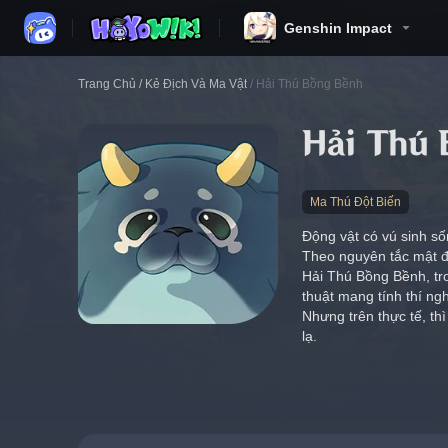
Genshin Impact
Trang Chủ
/
Kẻ Địch Và Ma Vật
/
Hải Thú Bồng Bềnh
Hải Thú
Ma Thú Đột Biến
Động vật có vú sinh số
Theo nguyên tắc mật độ
Hải Thú Bồng Bềnh, tro
thuật mang tính thí ng
Nhưng trên thực tế, thì
lạ.