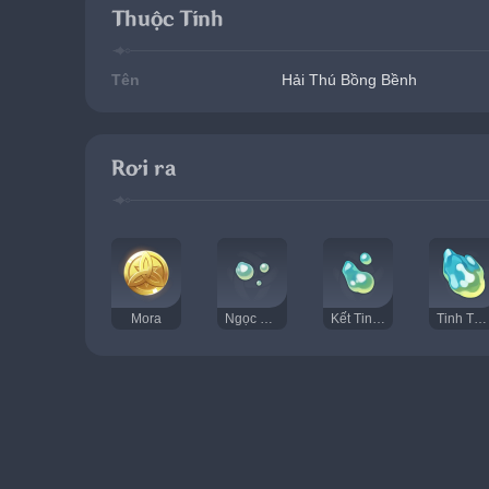
Thuộc Tính
Tên
Hải Thú Bồng Bềnh
Rơi ra
Mora
Ngọc Vụn Đại Dương
Kết Tinh Đại Dương
Tinh Thạch Dị Sắc