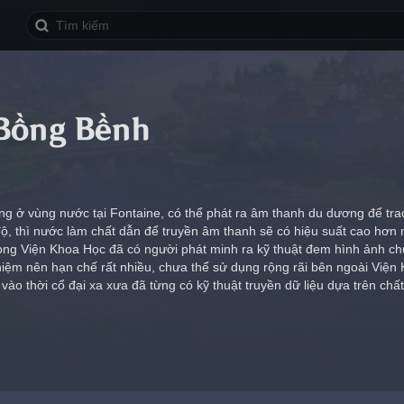
 Bồng Bềnh
ng ở vùng nước tại Fontaine, có thể phát ra âm thanh du dương để trao 
, thì nước làm chất dẫn để truyền âm thanh sẽ có hiệu suất cao hơn n
ng Viện Khoa Học đã có người phát minh ra kỹ thuật đem hình ảnh chuy
hiệm nên hạn chế rất nhiều, chưa thể sử dụng rộng rãi bên ngoài Viện
 vào thời cổ đại xa xưa đã từng có kỹ thuật truyền dữ liệu dựa trên chấ