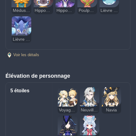
Méduse chapeautée
Hippocampe bulleux
Hippocampe hybulleux
Poulpe bouffi
Lièvre de mer angélique
Lièvre de mer chérubin
Voir les détails
Élévation de personnage
5 étoiles
Voyageur (Hydro)
Neuvillette
Navia