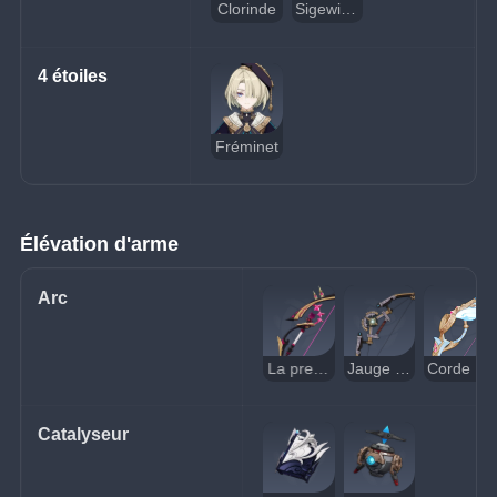
Clorinde
Sigewinne
4 étoiles
Fréminet
Élévation d'arme
Arc
La première grande magie
Jauge de portée
Corde de pluie blanche
Catalyseur