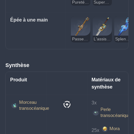
Pureté fluide
Supervision de trésorerie
Épée à une main
Passeur du Fleuve cendré
L'assistant du docker
Splendeur des eaux calmes
Synthèse
Produit
Matériaux de 
synthèse
Morceau
3x 
transocéanique
Perle
transocéanique
Mora
25x 