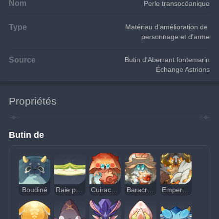
Nom
Perle transocéanique
Type
Matériau d'amélioration de 
personnage et d'arme
Source
Butin d'Aberrant fontemarin
Échange Astrions
Propriétés
Butin de
Boudiné
Raie prédatrice
Cuiracrabe
Baracrabe
Empereur du feu ferreux